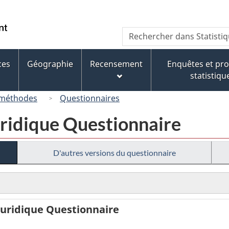
Passer
Passer
Passer
au
à
à
/
Recherche
Rechercher
contenu
« À
la
Government
dans
principal
propos
version
of
Statistique
de
HTML
ces
Géographie
Recensement
Enquêtes et p
Canada
Canada
ce
simplifiée
statistiqu
site »
 méthodes
Questionnaires
juridique Questionnaire
D'autres versions du questionnaire
 juridique Questionnaire