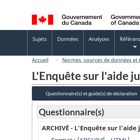
Sélection
de
la
langue
Menus
Sujets
Données
Analyses
Référen
des
sujets
Accueil
Normes, sources de données et
L'Enquête sur l'aide 
Questionnaire(s) et guide(s) de déclaration
Questionnaire(s)
ARCHIVÉ - L'Enquête sur l'aide