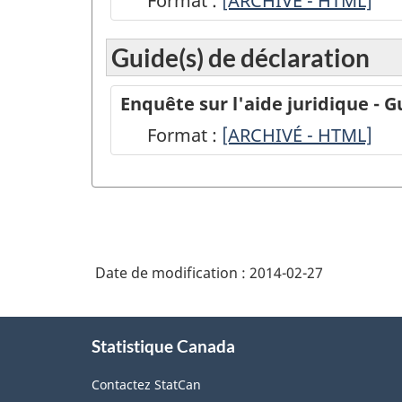
Format :
ARCHIVÉ
[ARCHIVÉ - HTML]
-
Guide(s) de déclaration
L'Enquête
sur
Enquête sur l'aide juridique - 
l'aide
Format :
-
[ARCHIVÉ - HTML]
juridique
ARCHIVÉ
Questionnaire
-
-
HTML
ARCHIVÉ
-
Date de modification :
2014-02-27
HTML
À
Statistique Canada
propos
de
Contactez StatCan
ce