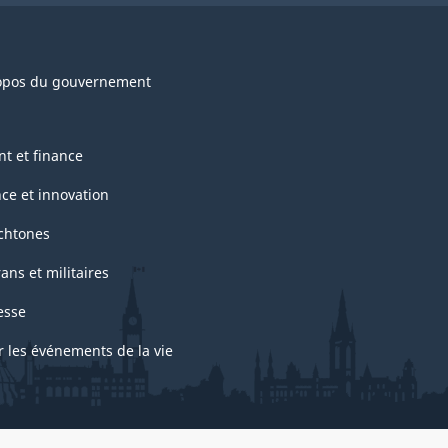
opos du gouvernement
nt et finance
nce et innovation
chtones
ans et militaires
esse
r les événements de la vie