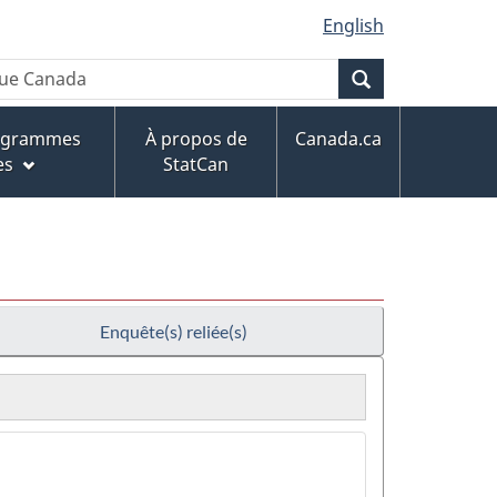
English
Recherche
rogrammes
À propos de
Canada.ca
es
StatCan
Enquête(s) reliée(s)