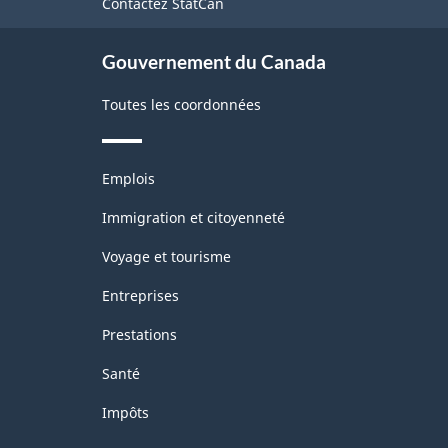
Contactez StatCan
ce
site
Gouvernement du Canada
Toutes les coordonnées
Thèmes
Emplois
et
sujets
Immigration et citoyenneté
Voyage et tourisme
Entreprises
Prestations
Santé
Impôts