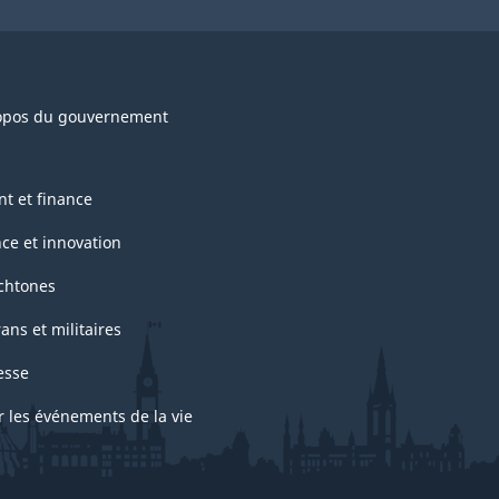
opos du gouvernement
nt et finance
nce et innovation
chtones
ans et militaires
esse
r les événements de la vie