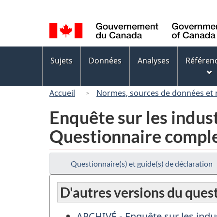
Sélection
de
la
langue
Menus
Sujets
Données
Analyses
Référen
des
sujets
Accueil
Normes, sources de données et
Enquête sur les indust
Questionnaire compl
Questionnaire(s) et guide(s) de déclaration
D'autres versions du ques
ARCHIVÉ - Enquête sur les indus