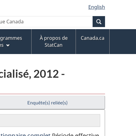
English
Recherche
rogrammes
À propos de
Canada.ca
es
StatCan
cialisé, 2012 -
Enquête(s) reliée(s)
stionnaire complet
Période effective