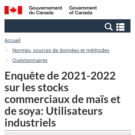
Passer
Passer
Recherche
/
au
à
et
Government
contenu
la
menus
of
Re
principal
version
Canada
et
HTML
Accueil
me
simplifiée
Normes, sources de données et méthodes
Questionnaires
Enquête de 2021-2022
sur les stocks
commerciaux de maïs et
de soya: Utilisateurs
industriels