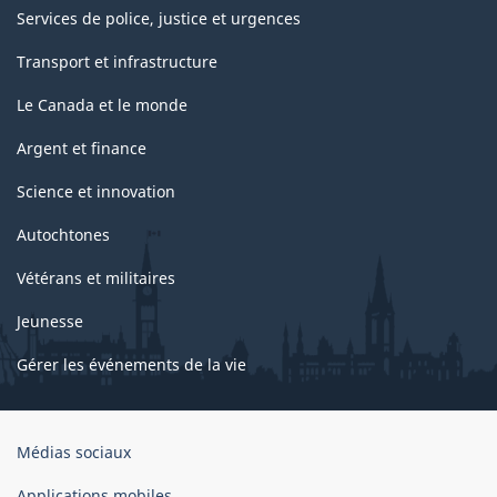
Services de police, justice et urgences
Transport et infrastructure
Le Canada et le monde
Argent et finance
Science et innovation
Autochtones
Vétérans et militaires
Jeunesse
Gérer les événements de la vie
Organisation
Médias sociaux
du
gouvernement
Applications mobiles