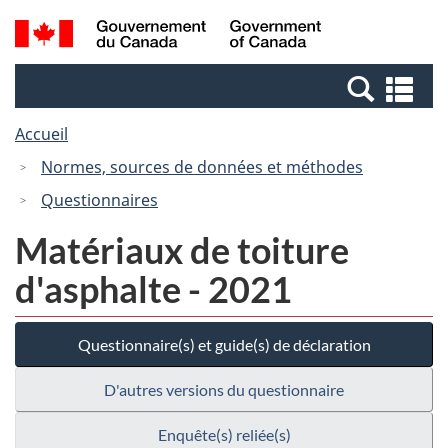
Passer
Passer
Recherche
/
au
à
et
Government
contenu
la
menus
of
Re
principal
version
Canada
et
HTML
Accueil
me
simplifiée
Normes, sources de données et méthodes
Questionnaires
Matériaux de toiture
d'asphalte - 2021
Questionnaire(s) et guide(s) de déclaration
D'autres versions du questionnaire
Enquête(s) reliée(s)