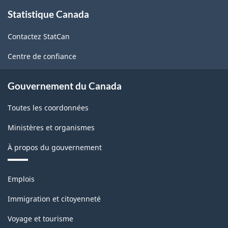
À
HTML
PDF,
Statistique Canada
propos
de
0
Contactez StatCan
ce
site
Centre de confiance
Gouvernement du Canada
Toutes les coordonnées
Ministères et organismes
À propos du gouvernement
Thèmes
Emplois
et
sujets
Immigration et citoyenneté
Voyage et tourisme