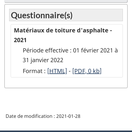
Questionnaire(s)
Matériaux de toiture d'asphalte -
2021
Période effective : 01 février 2021 à
31 janvier 2022
Format :
[
Matériaux
HTML]
-
Matériaux
[PDF, 0
kb
]
de
de
toiture
toiture
d'asphalte
d'asphalte
-
-
Date de modification :
2021-01-28
2021
2021
-
-