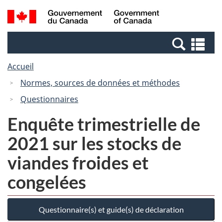
Passer
Passer
Recherche
/
au
à
et
Government
contenu
la
menus
of
Re
principal
version
Canada
et
HTML
Accueil
me
simplifiée
Normes, sources de données et méthodes
Questionnaires
Enquête trimestrielle de
2021 sur les stocks de
viandes froides et
congelées
Questionnaire(s) et guide(s) de déclaration