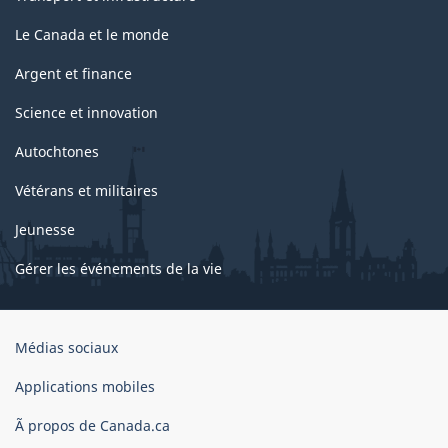
Le Canada et le monde
Argent et finance
Science et innovation
Autochtones
Vétérans et militaires
Jeunesse
Gérer les événements de la vie
Organisation
Médias sociaux
du
gouvernement
Applications mobiles
du
Ã propos de Canada.ca
Canada