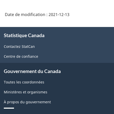
trimestrielle
de
Date de modification :
2021-12-13
2021
sur
À
les
Statistique Canada
propos
de
stocks
Contactez StatCan
ce
de
site
Centre de confiance
viandes
froides
Gouvernement du Canada
et
Toutes les coordonnées
congelées
-
Ministères et organismes
ARCHIVÉ
À propos du gouvernement
-