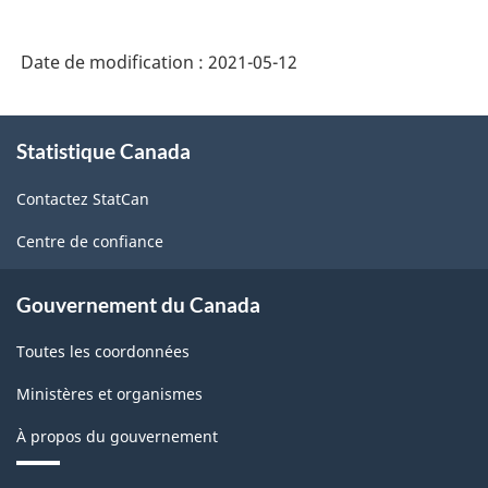
annuelle
de
Date de modification :
2021-05-12
2019
sur
À
les
Statistique Canada
propos
de
industries
Contactez StatCan
ce
de
site
Centre de confiance
services
:
Gouvernement du Canada
services
Toutes les coordonnées
d'architecture
-
Ministères et organismes
ARCHIVÉ
À propos du gouvernement
-