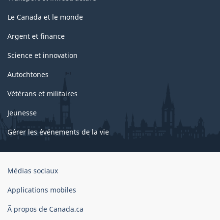
Le Canada et le monde
Argent et finance
Science et innovation
Autochtones
Vétérans et militaires
Jeunesse
Gérer les événements de la vie
Organisation
Médias sociaux
du
gouvernement
Applications mobiles
du
Ã propos de Canada.ca
Canada