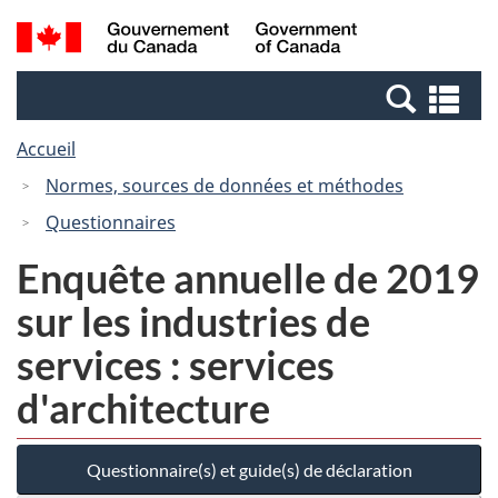
Passer
Passer
Recherche
/
au
à
et
Government
contenu
la
menus
of
Re
principal
version
Canada
et
HTML
Accueil
me
simplifiée
Normes, sources de données et méthodes
Questionnaires
Enquête annuelle de 2019
sur les industries de
services : services
d'architecture
Questionnaire(s) et guide(s) de déclaration