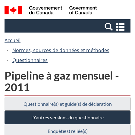
Passer
Passer
Recherche
/
au
à
et
Government
contenu
la
menus
of
Re
principal
version
Canada
et
HTML
Accueil
me
simplifiée
Normes, sources de données et méthodes
Questionnaires
Pipeline à gaz mensuel -
2011
Questionnaire(s) et guide(s) de déclaration
D'autres versions du questionnaire
Enquête(s) reliée(s)