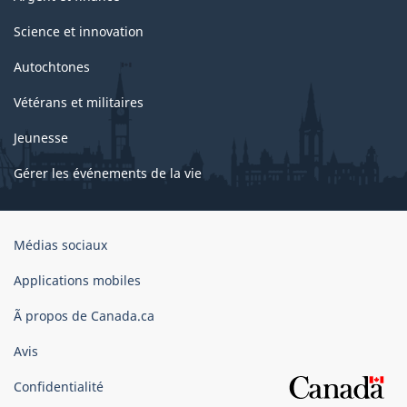
Science et innovation
Autochtones
Vétérans et militaires
Jeunesse
Gérer les événements de la vie
Organisation
Médias sociaux
du
gouvernement
Applications mobiles
du
Ã propos de Canada.ca
Canada
Avis
Confidentialité