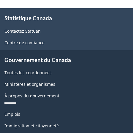
mensuel
mensuel
À
2011
2011
Statistique Canada
propos
de
-
-
Contactez StatCan
ce
ARCHIVÉ
ARCHIVÉ
site
Centre de confiance
-
-
HTML
PDF,
Gouvernement du Canada
241.21
Toutes les coordonnées
Ministères et organismes
À propos du gouvernement
Thèmes
Emplois
et
sujets
Immigration et citoyenneté