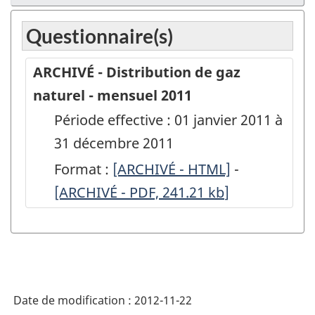
Questionnaire(s)
ARCHIVÉ - Distribution de gaz
naturel - mensuel 2011
Période effective : 01 janvier 2011 à
31 décembre 2011
Format :
ARCHIVÉ
[ARCHIVÉ - HTML]
-
ARCHIVÉ
[ARCHIVÉ - PDF, 241.21
-
kb
]
-
Distribution
Distributio
de
de
gaz
gaz
naturel
naturel
Date de modification :
2012-11-22
-
-