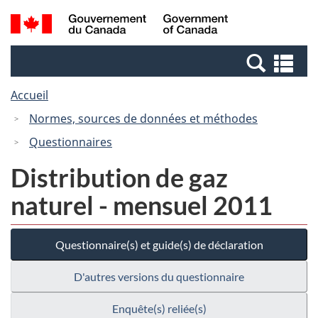
Passer
Passer
Recherche
/
au
à
et
Government
contenu
la
menus
of
Re
principal
version
Canada
et
HTML
Accueil
me
simplifiée
Normes, sources de données et méthodes
Questionnaires
Distribution de gaz
naturel - mensuel 2011
Questionnaire(s) et guide(s) de déclaration
D'autres versions du questionnaire
Enquête(s) reliée(s)