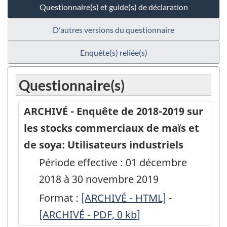
Questionnaire(s) et guide(s) de déclaration
D'autres versions du questionnaire
Enquête(s) reliée(s)
Questionnaire(s)
ARCHIVÉ - Enquête de 2018-2019 sur
les stocks commerciaux de maïs et
de soya: Utilisateurs industriels
Période effective : 01 décembre
2018 à 30 novembre 2019
Format :
ARCHIVÉ
[ARCHIVÉ - HTML]
-
ARCHIVÉ
[ARCHIVÉ - PDF, 0
-
kb
]
-