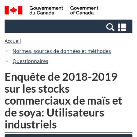
Passer
Passer
Recherche
/
au
à
et
Government
contenu
la
menus
of
Re
principal
version
Canada
et
HTML
Accueil
me
simplifiée
Normes, sources de données et méthodes
Questionnaires
Enquête de 2018-2019
sur les stocks
commerciaux de maïs et
de soya: Utilisateurs
industriels