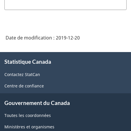
Enquête
Enquête
de
de
2018-
2018-
2019
2019
Date de modification :
2019-12-20
sur
sur
les
les
À
stocks
stocks
Statistique Canada
propos
de
commerciaux
commercia
Contactez StatCan
ce
de
de
site
Centre de confiance
maïs
maïs
et
et
Gouvernement du Canada
de
de
Toutes les coordonnées
soya:
soya:
Utilisateurs
Utilisateurs
Ministères et organismes