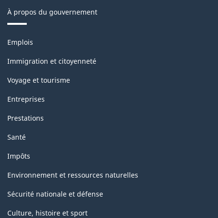
industriels
industriels
À propos du gouvernement
-
-
Thèmes
ARCHIVÉ
ARCHIVÉ
Emplois
et
-
-
sujets
Immigration et citoyenneté
HTML
PDF,
Voyage et tourisme
0
Entreprises
Prestations
Santé
Impôts
Environnement et ressources naturelles
Sécurité nationale et défense
Culture, histoire et sport