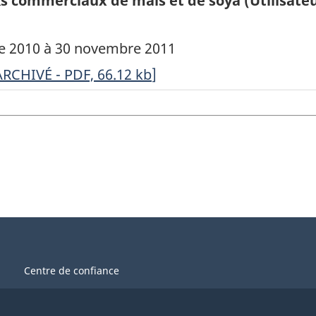
s commerciaux de maïs et de soya (Utilisateur
re 2010 à 30 novembre 2011
RCHIVÉ
ARCHIVÉ - PDF, 66.12
kb
]
nquête
ur
es
tocks
ommerciaux
e
aïs
Centre de confiance
t
e