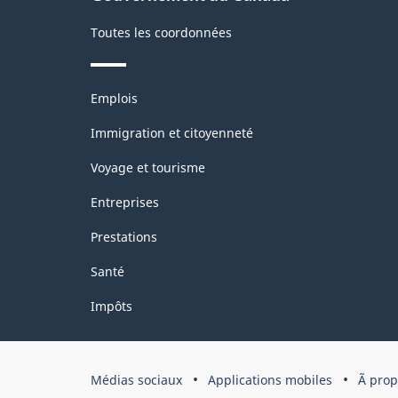
soya
s
Toutes les coordonnées
(Utilisateurs
(
dans
d
Thèmes
Emplois
les
l
et
sujets
industries)
i
Immigration et citoyenneté
-
-
Voyage et tourisme
31
3
Entreprises
décembre
d
Prestations
2010
2
Santé
-
-
Impôts
ARCHIVÉ
A
-
-
HTML
P
Organisation
Médias sociaux
Applications mobiles
Ã pro
du