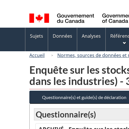
Sélection
de
la
langue
Menus
Sujets
Données
Analyses
Référen
des
sujets
Accueil
Normes, sources de données et
Enquête sur les stock
dans les industries) 
Questionnaire(s) et guide(s) de déclaration
Questionnaire(s)