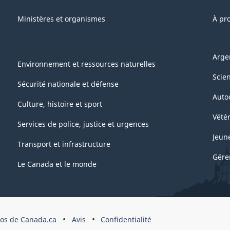
oya
Ministères et organismes
À pr
Utilisateurs
ans
Arge
es
Environnement et ressources naturelles
ndustries)
Scie
Sécurité nationale et défense
Auto
Culture, histoire et sport
1
Vétér
Services de police, justice et urgences
écembre
Jeun
010
Transport et infrastructure
Gére
Le Canada et le monde
RCHIVÉ
DF,
pos de Canada.ca
Avis
Confidentialité