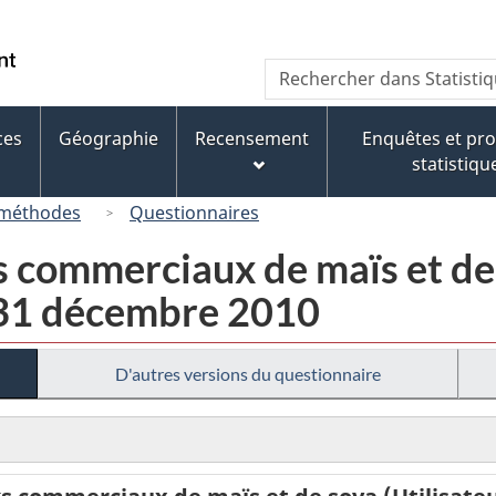
Passer
Passer
Passer
au
à
à
/
Recherche
Rechercher
contenu
« À
la
Government
dans
principal
propos
version
of
Statistique
de
HTML
ces
Géographie
Recensement
Enquêtes et p
Canada
Canada
ce
simplifiée
statistiqu
site »
 méthodes
Questionnaires
s commerciaux de maïs et de 
- 31 décembre 2010
D'autres versions du questionnaire