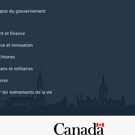
opos du gouvernement
nt et finance
nce et innovation
chtones
ans et militaires
esse
r les événements de la vie