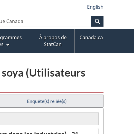
English
Recherche
rogrammes
À propos de
Canada.ca
es
StatCan
soya (Utilisateurs
Enquête(s) reliée(s)