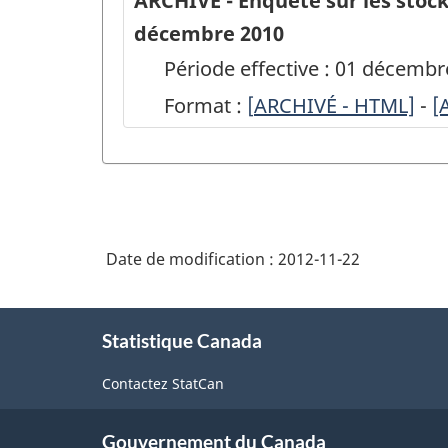
ARCHIVÉ - Enquête sur les stock
décembre 2010
Période effective : 01 décemb
Format :
[
ARCHIVÉ
ARCHIVÉ - HTML]
-
A
[
-
-
Enquête
E
sur
s
les
l
Date de modification :
2012-11-22
stocks
s
commerciaux
c
À
de
d
Statistique Canada
propos
de
maïs
m
Contactez StatCan
ce
et
e
site
de
d
Gouvernement du Canada