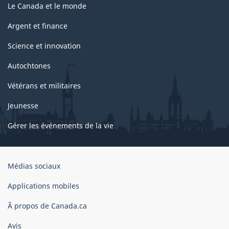
Le Canada et le monde
Argent et finance
Science et innovation
Autochtones
Vétérans et militaires
Jeunesse
Gérer les événements de la vie
Organisation
Médias sociaux
du
gouvernement
Applications mobiles
du
Ã propos de Canada.ca
Canada
Avis