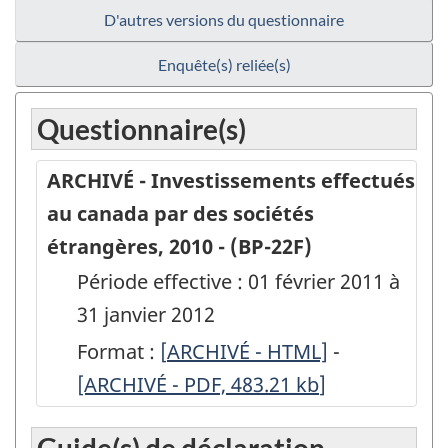
D'autres versions du questionnaire
Enquête(s) reliée(s)
Questionnaire(s)
ARCHIVÉ - Investissements effectués
au canada par des sociétés
étrangères, 2010 - (BP-22F)
Période effective : 01 février 2011 à
31 janvier 2012
Format :
[
ARCHIVÉ
ARCHIVÉ - HTML]
-
ARCHIVÉ
[ARCHIVÉ - PDF, 483.21
-
kb
]
-
Investissements
Investisse