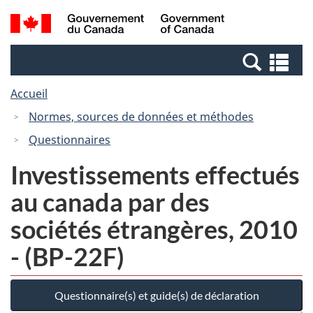
Passer
Passer
Recherche
/
au
à
et
Government
contenu
la
menus
of
Re
principal
version
Canada
et
HTML
Accueil
me
simplifiée
Normes, sources de données et méthodes
Questionnaires
Investissements effectués
au canada par des
sociétés étrangères, 2010
- (BP-22F)
Questionnaire(s) et guide(s) de déclaration