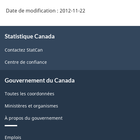
HTML
PDF,
Date de modification :
2012-11-22
483.21
À
Statistique Canada
propos
de
Contactez StatCan
ce
site
Centre de confiance
Gouvernement du Canada
Toutes les coordonnées
Ministères et organismes
À propos du gouvernement
Thèmes
Emplois