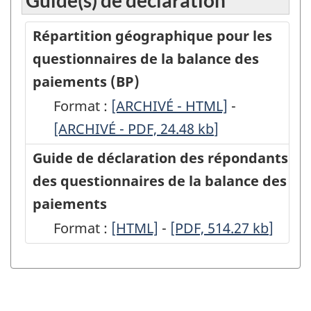
Guide(s) de déclaration
effectués
effectués
au
au
Répartition géographique pour les
canada
canada
questionnaires de la balance des
par
par
paiements (BP)
des
des
Format :
-
[ARCHIVÉ - HTML]
-
-
sociétés
sociétés
[ARCHIVÉ - PDF, 24.48
ARCHIVÉ
kb
]
ARCHIVÉ
étrangères,
étrangères,
-
-
Guide de déclaration des répondants
2010
2010
HTML
PDF,
des questionnaires de la balance des
-
-
24.48
paiements
(BP-
(BP-
Format :
-
[HTML]
-
-
[PDF, 514.27
kb
]
22F)
22F)
HTML
PDF,
-
-
514.27
ARCHIVÉ
ARCHIVÉ
-
-