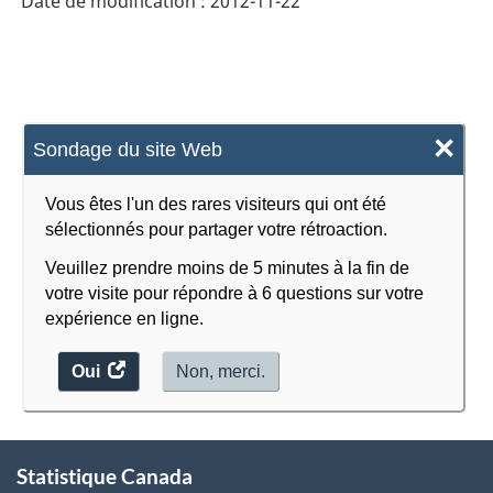
Date de modification :
2012-11-22
×
Sondage du site Web
Vous êtes l'un des rares visiteurs qui ont été
sélectionnés pour partager votre rétroaction.
Veuillez prendre moins de 5 minutes à la fin de
votre visite pour répondre à 6 questions sur votre
expérience en ligne.
Oui
accéder
Non, merci.
au
sondage.
À
Statistique Canada
propos