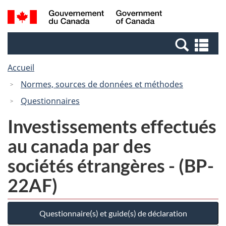
Passer
Passer
Passer
Recherche
/
au
au
à
et
Government
Gestionnaire
contenu
la
menus
of
Re
des
principal
version
Canada
et
Invitations
HTML
Accueil
me
simplifiée
Normes, sources de données et méthodes
Questionnaires
Investissements effectués
au canada par des
sociétés étrangères - (BP-
22AF)
Questionnaire(s) et guide(s) de déclaration