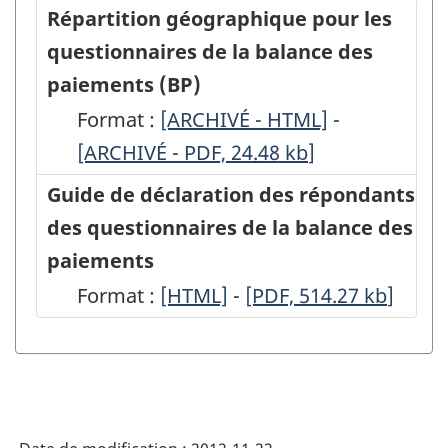
au
au
Répartition géographique pour les
canada
canada
questionnaires de la balance des
par
par
paiements (BP)
des
des
Format :
-
[ARCHIVÉ - HTML]
-
-
sociétés
sociétés
[ARCHIVÉ - PDF, 24.48
ARCHIVÉ
kb
]
ARCHIVÉ
étrangères
étrangères
-
-
Guide de déclaration des répondants
-
-
HTML
PDF,
des questionnaires de la balance des
(BP-
(BP-
24.48
paiements
22AF)
22AF)
Format :
-
[HTML]
-
-
[PDF, 514.27
kb
]
-
-
HTML
PDF,
ARCHIVÉ
ARCHIVÉ
514.27
-
-
HTML
PDF,
468.86