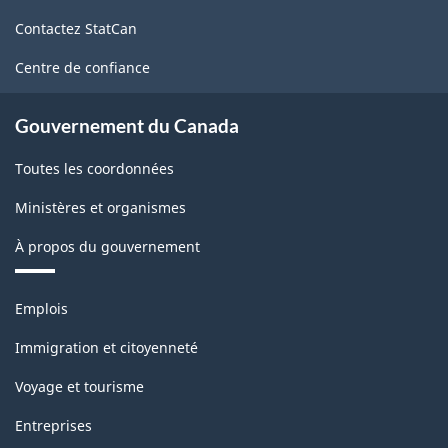
de
Contactez StatCan
ce
site
Centre de confiance
Gouvernement du Canada
Toutes les coordonnées
Ministères et organismes
À propos du gouvernement
Thèmes
Emplois
et
sujets
Immigration et citoyenneté
Voyage et tourisme
Entreprises