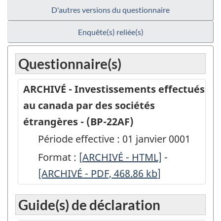
D'autres versions du questionnaire
Enquête(s) reliée(s)
Questionnaire(s)
ARCHIVÉ - Investissements effectués
au canada par des sociétés
étrangères - (BP-22AF)
Période effective : 01 janvier 0001
Format :
[
ARCHIVÉ
ARCHIVÉ - HTML]
-
ARCHIVÉ
[ARCHIVÉ - PDF, 468.86
-
kb
]
-
Investissements
Investisse
Guide(s) de déclaration
effectués
effectués