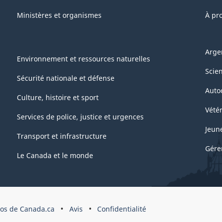
Ministères et organismes
À pr
Arge
Environnement et ressources naturelles
Scie
Sécurité nationale et défense
Auto
Culture, histoire et sport
Vétér
Services de police, justice et urgences
Jeun
Transport et infrastructure
Gére
Le Canada et le monde
pos de Canada.ca
Avis
Confidentialité