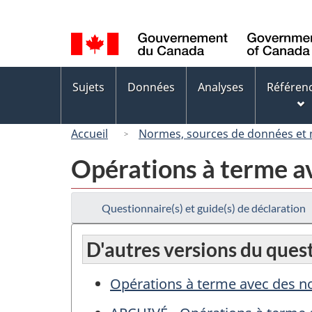
Sélection
de
la
langue
Menus
Sujets
Données
Analyses
Référen
des
sujets
Accueil
Normes, sources de données et
Opérations à terme av
Questionnaire(s) et guide(s) de déclaration
D'autres versions du ques
Opérations à terme avec des no