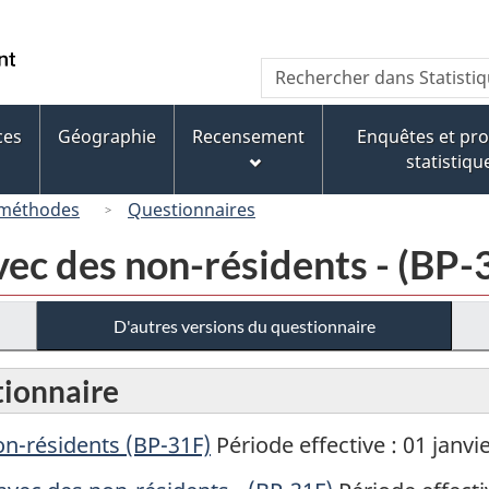
Passer
Passer
Passer
au
à
à
/
Recherche
Rechercher
contenu
« À
la
Government
dans
principal
propos
version
of
Statistique
de
HTML
ces
Géographie
Recensement
Enquêtes et p
Canada
Canada
ce
simplifiée
statistiqu
site »
 méthodes
Questionnaires
ec des non-résidents - (BP-
D'autres versions du questionnaire
tionnaire
n-résidents (BP-31F)
Période effective : 01 janvi