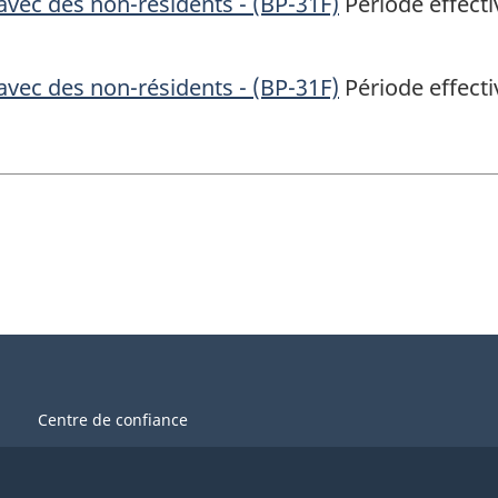
vec des non-résidents - (BP-31F)
Période effecti
vec des non-résidents - (BP-31F)
Période effecti
Centre de confiance