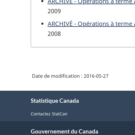
ARCHIVÉ - Opérations à terme a
2009
ARCHIVÉ - Opérations à terme a
2008
Date de modification :
2016-05-27
À
Statistique Canada
propos
de
Contactez StatCan
ce
site
Gouvernement du Canada