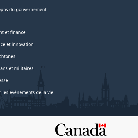
opos du gouvernement
nt et finance
nce et innovation
chtones
ans et militaires
esse
r les événements de la vie