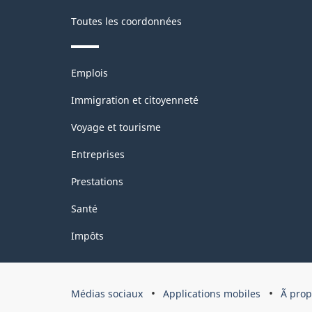
Toutes les coordonnées
Thèmes
Emplois
et
sujets
Immigration et citoyenneté
Voyage et tourisme
Entreprises
Prestations
Santé
Impôts
Organisation
Médias sociaux
Applications mobiles
Ã pro
du