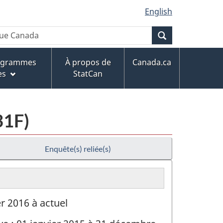
English
Recherche
rogrammes
À propos de
Canada.ca
es
StatCan
31F)
Enquête(s) reliée(s)
er 2016 à actuel