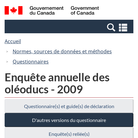
Passer
Passer
Recherche
/
au
à
et
Government
contenu
la
menus
of
Re
principal
version
Canada
et
HTML
Accueil
me
simplifiée
Normes, sources de données et méthodes
Questionnaires
Enquête annuelle des
oléoducs - 2009
Questionnaire(s) et guide(s) de déclaration
D'autres versions du questionnaire
Enquête(s) reliée(s)