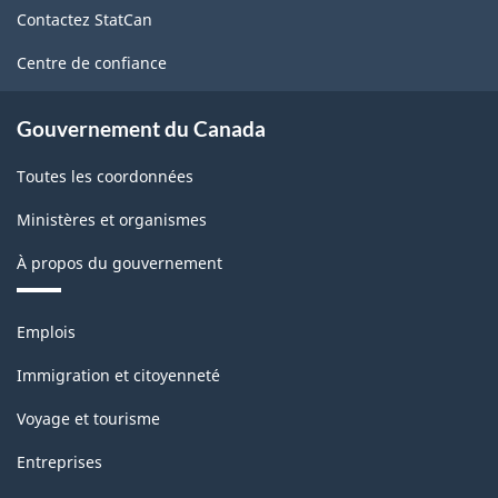
de
Contactez StatCan
ce
site
Centre de confiance
Gouvernement du Canada
Toutes les coordonnées
Ministères et organismes
À propos du gouvernement
Thèmes
Emplois
et
sujets
Immigration et citoyenneté
Voyage et tourisme
Entreprises