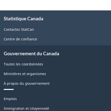
À
Statistique Canada
propos
de
Contactez StatCan
ce
site
Centre de confiance
Gouvernement du Canada
Toutes les coordonnées
Ministères et organismes
À propos du gouvernement
Thèmes
Emplois
et
sujets
Immigration et citoyenneté