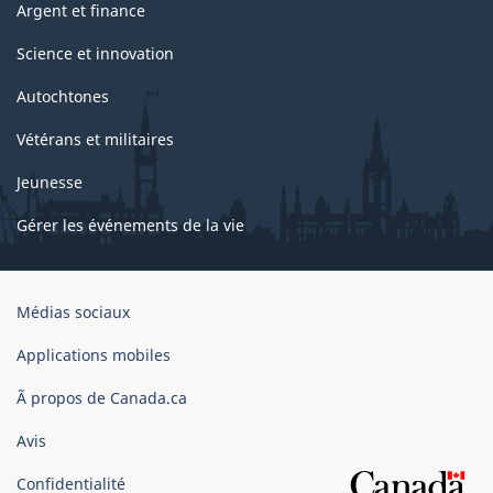
Argent et finance
Science et innovation
Autochtones
Vétérans et militaires
Jeunesse
Gérer les événements de la vie
Organisation
Médias sociaux
du
gouvernement
Applications mobiles
du
Ã propos de Canada.ca
Canada
Avis
Confidentialité