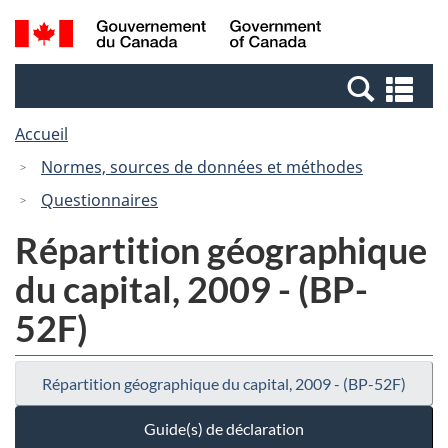
Passer
Passer
Recherche
/
au
à
et
Government
contenu
la
menus
of
Re
principal
version
Canada
et
HTML
Accueil
me
simplifiée
Normes, sources de données et méthodes
Questionnaires
Répartition géographique
du capital, 2009 - (BP-
52F)
Répartition géographique du capital, 2009 - (BP-52F)
Guide(s) de déclaration