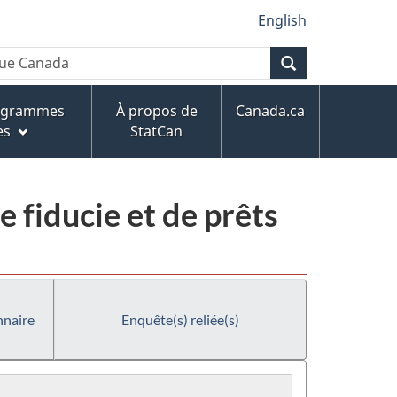
English
Recherche
rogrammes
À propos de
Canada.ca
es
StatCan
e fiducie et de prêts
nnaire
Enquête(s) reliée(s)