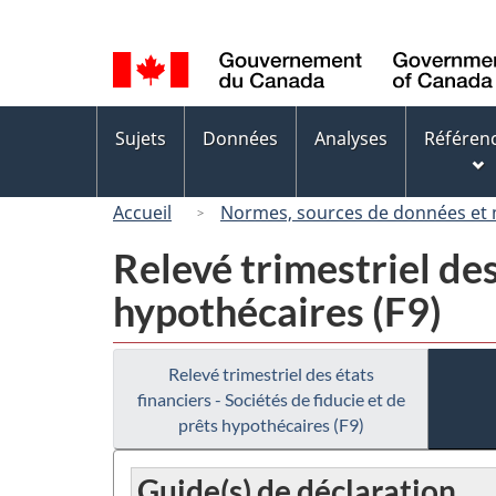
Sélection
de
la
langue
Menus
Sujets
Données
Analyses
Référen
des
sujets
Accueil
Normes, sources de données et
Relevé trimestriel des
hypothécaires (F9)
Relevé trimestriel des états
financiers - Sociétés de fiducie et de
prêts hypothécaires (F9)
Guide(s) de déclaration