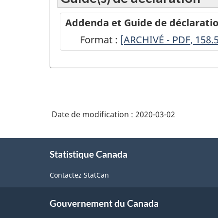
Addenda et Guide de déclaration
Format :
-
[ARCHIVÉ - PDF, 158.
ARCHIVÉ
-
PDF,
158.57
Date de modification :
2020-03-02
À
Statistique Canada
propos
de
Contactez StatCan
ce
site
Gouvernement du Canada