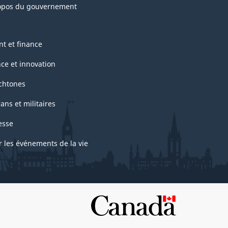
opos du gouvernement
nt et finance
nce et innovation
chtones
ans et militaires
esse
r les événements de la vie