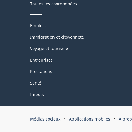
Toutes les coordonnées
Thèmes
Emplois
et
sujets
Immigration et citoyenneté
Voyage et tourisme
Entreprises
Prestations
Santé
Impôts
Organisation
Médias sociaux
Applications mobiles
Ã pro
du
gouvernement