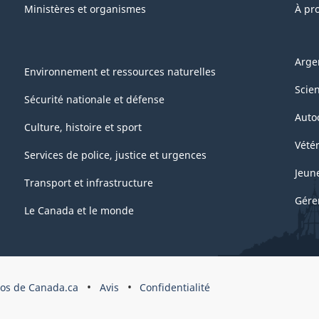
Ministères et organismes
À pr
Arge
Environnement et ressources naturelles
Scie
Sécurité nationale et défense
Auto
Culture, histoire et sport
Vétér
Services de police, justice et urgences
Jeun
Transport et infrastructure
Gére
Le Canada et le monde
pos de Canada.ca
Avis
Confidentialité