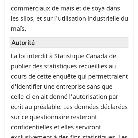
d’inf
commerciaux de maïs et de soya dans
seul
les silos, et sur l'utilisation industrielle du
et
maïs.
ne
doit
Autorité
pas
être
La loi interdit à Statistique Canada de
utilis
publier des statistiques recueillies au
pour
cours de cette enquête qui permettraient
répo
d'identifier une entreprise sans que
à
l’enq
celle-ci en ait donné l'autorisation par
écrit au préalable. Les données déclarées
sur ce questionnaire resteront
confidentielles et elles serviront
exclusivement à des fins statistiques. Les