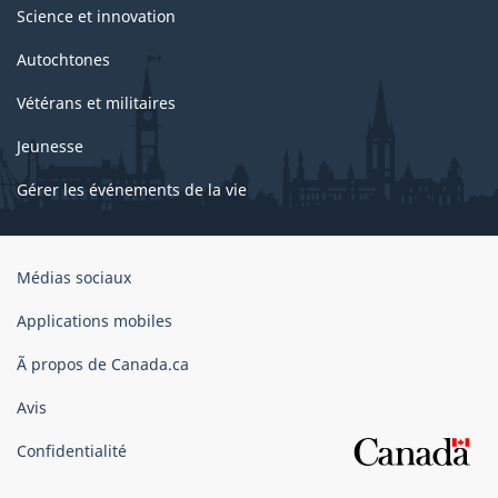
Science et innovation
Autochtones
Vétérans et militaires
Jeunesse
Gérer les événements de la vie
Organisation
Médias sociaux
du
gouvernement
Applications mobiles
du
Ã propos de Canada.ca
Canada
Avis
Confidentialité