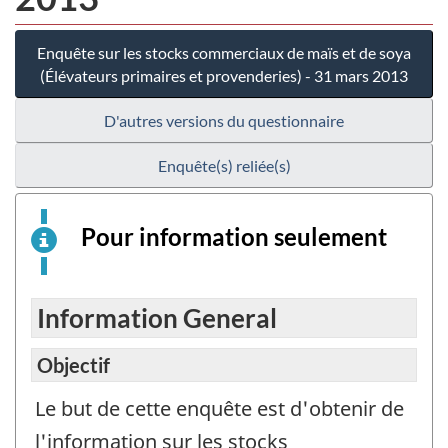
Enquête sur les stocks commerciaux de maïs et de soya
(Élévateurs primaires et provenderies) - 31 mars 2013
D'autres versions du questionnaire
Enquête(s) reliée(s)
Pour information seulement
Ceci
est
un
exemp
Information General
élect
du
Objectif
quest
Le but de cette enquête est d'obtenir de
à
l'information sur les stocks
titre