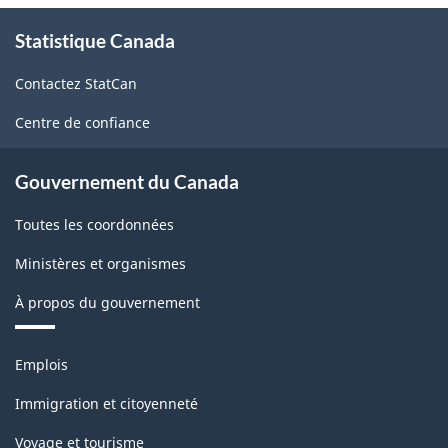
À
Statistique Canada
propos
de
Contactez StatCan
ce
site
Centre de confiance
Gouvernement du Canada
Toutes les coordonnées
Ministères et organismes
À propos du gouvernement
Thèmes
Emplois
et
sujets
Immigration et citoyenneté
Voyage et tourisme