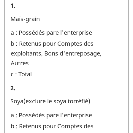
GRAIN
1.
-
Maïs-grain
Identificateur
a : Possédés pare l'enterprise
de
b : Retenus pour Comptes des
question
exploitants, Bons d'entreposage,
:
Autres
c : Total
GRAIN
2.
-
Soya(exclure le soya torréfié)
Identificateur
a : Possédés pare l'enterprise
de
b : Retenus pour Comptes des
question