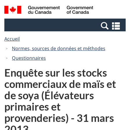
Passer
Passer
Recherche
/
au
à
et
Government
contenu
la
menus
of
Re
principal
version
Canada
et
HTML
Accueil
me
simplifiée
Normes, sources de données et méthodes
Questionnaires
Enquête sur les stocks
commerciaux de maïs et
de soya (Élévateurs
primaires et
provenderies) - 31 mars
2013