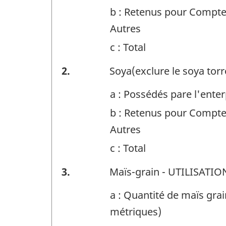
Identificateur
b : Retenus pour Compte
de
Autres
question
c : Total
:
GRAIN
2.
Soya(exclure le soya torr
-
a : Possédés pare l'enter
Identificateur
b : Retenus pour Compte
de
Autres
question
c : Total
:
GRAIN
3.
Maïs-grain - UTILISATIO
-
a : Quantité de maïs gra
Identificateur
métriques)
de