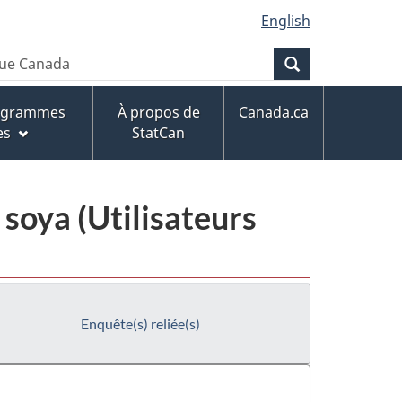
English
Recherche
rogrammes
À propos de
Canada.ca
es
StatCan
soya (Utilisateurs
Enquête(s) reliée(s)