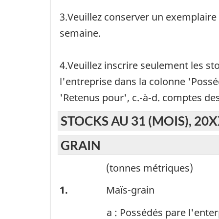
3.Veuillez conserver un exemplaire 
semaine.
4.Veuillez inscrire seulement les s
l'entreprise dans la colonne 'Posséd
'Retenus pour', c.-à-d. comptes de
STOCKS AU 31 (MOIS), 20
GRAIN
(tonnes métriques)
GRAIN
1.
Maïs-grain
-
a : Possédés pare l'enter