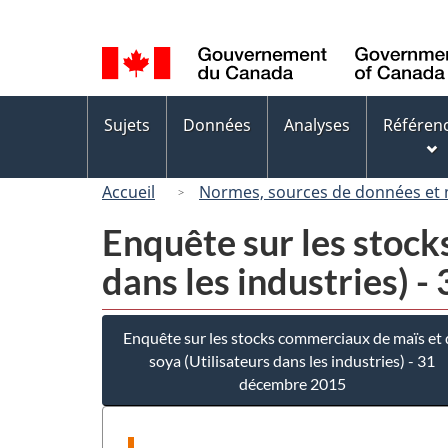
Sélection
de
la
langue
Menus
Sujets
Données
Analyses
Référen
des
sujets
Accueil
Normes, sources de données et
Enquête sur les stock
dans les industries) 
Enquête sur les stocks commerciaux de maïs et 
soya (Utilisateurs dans les industries) - 31
décembre 2015