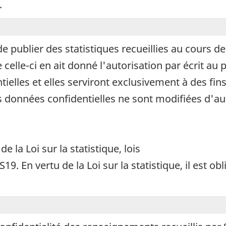
.
titre
d’information
seulement
et
 de publier des statistiques recueillies au cours 
ne
 celle-ci en ait donné l'autorisation par écrit au
doit
ielles et elles serviront exclusivement à des fins 
pas
être
des données confidentielles ne sont modifiées d'au
utilisé
pour
répondre
 la Loi sur la statistique, lois
à
l’enquête.
9. En vertu de la Loi sur la statistique, il est ob