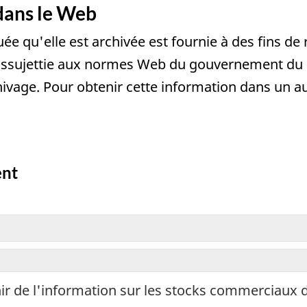
dans le Web
quée qu'elle est archivée est fournie à des fins d
assujettie aux normes Web du gouvernement du C
ivage. Pour obtenir cette information dans un au
ent
Ceci
est
un
exemplaire
électronique
du
questionnaire
ir de l'information sur les stocks commerciaux de
à