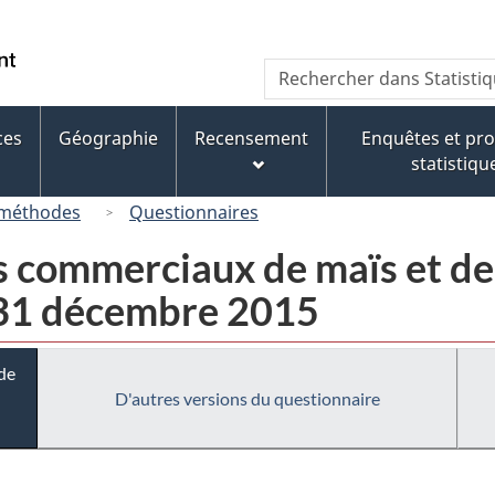
Passer
Passer
Passer
Passer
au
au
à
à
/
Recherche
Rechercher
Gestionnaire
contenu
« À
la
Government
dans
des
principal
propos
version
of
Statistique
Invitations
de
HTML
ces
Géographie
Recensement
Enquêtes et p
Canada
Canada
ce
simplifiée
statistiqu
site »
 méthodes
Questionnaires
s commerciaux de maïs et de 
- 31 décembre 2015
de
D'autres versions du questionnaire