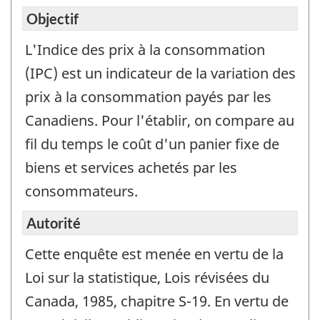
titre
Objectif
d’inf
L'Indice des prix à la consommation
seul
et
(IPC) est un indicateur de la variation des
ne
prix à la consommation payés par les
doit
Canadiens. Pour l'établir, on compare au
pas
fil du temps le coût d'un panier fixe de
être
utilis
biens et services achetés par les
pour
consommateurs.
répo
à
Autorité
l’enq
Cette enquête est menée en vertu de la
Loi sur la statistique, Lois révisées du
Canada, 1985, chapitre S-19. En vertu de