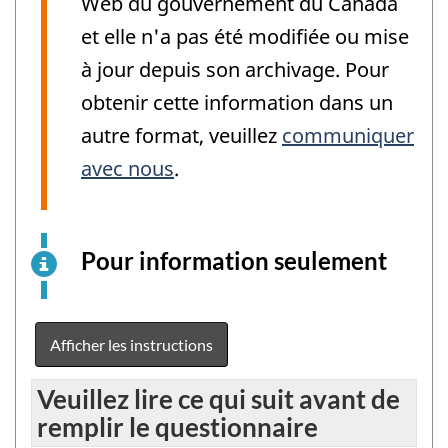
Web du gouvernement du Canada
et elle n'a pas été modifiée ou mise
à jour depuis son archivage. Pour
obtenir cette information dans un
autre format, veuillez
communiquer
avec nous
.
Pour information seulement
Ceci
est
un
exemp
Afficher les instructions
élect
du
Veuillez lire ce qui suit avant de
quest
remplir le questionnaire
à