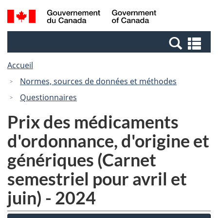
Passer
Passer
Recherche
/
au
à
et
Government
contenu
la
menus
of
Re
principal
version
Canada
et
HTML
Accueil
me
simplifiée
Normes, sources de données et méthodes
Questionnaires
Prix des médicaments
d'ordonnance, d'origine et
génériques (Carnet
semestriel pour avril et
juin) - 2024