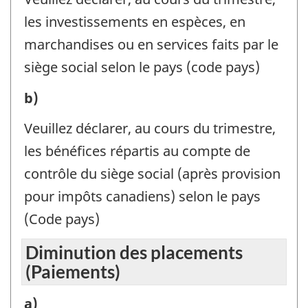
placements
les investissements en espèces, en
(Recettes)
marchandises ou en services faits par le
-
siège social selon le pays (code pays)
Identificateur
Augmentations
b)
de
des
question
Veuillez déclarer, au cours du trimestre,
placements
:
les bénéfices répartis au compte de
(Recettes)
contrôle du siège social (après provision
-
pour impôts canadiens) selon le pays
Identificateur
(Code pays)
de
Diminution des placements
question
(Paiements)
:
Diminution
a)