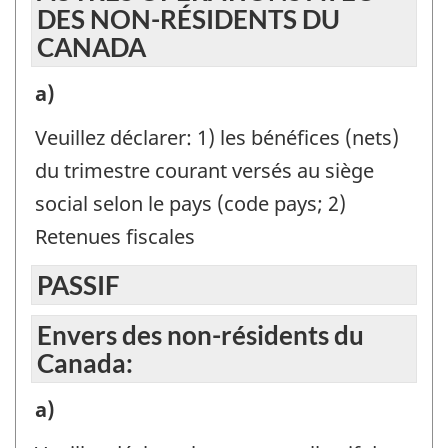
DES NON-RÉSIDENTS DU
question
CANADA
:
AUTRES
a)
OPÉRATIONS
Veuillez déclarer: 1) les bénéfices (nets)
AVEC
du trimestre courant versés au siège
DES
social selon le pays (code pays; 2)
NON-
Retenues fiscales
RÉSIDENTS
PASSIF
DU
CANADA
Envers des non-résidents du
-
Canada:
Identificateur
Envers
a)
de
des