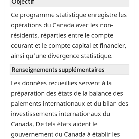
à
Objectif
titre
Ce programme statistique enregistre les
d’inf
seul
opérations du Canada avec les non-
et
résidents, réparties entre le compte
ne
courant et le compte capital et financier,
doit
ainsi qu'une divergence statistique.
pas
être
Renseignements supplémentaires
utilis
pour
Les données recueillies servent à la
répo
préparation des états de la balance des
à
paiements internationaux et du bilan des
l’enq
investissements internationaux du
Canada. De tels états aident le
gouvernement du Canada à établir les