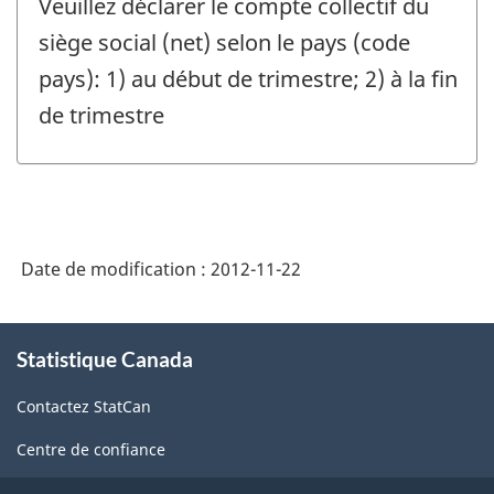
Veuillez déclarer le compte collectif du
question
non-
siège social (net) selon le pays (code
:
résidents
pays): 1) au début de trimestre; 2) à la fin
du
de trimestre
Canada:
-
Identificateur
de
Date de modification :
2012-11-22
question
:
À
Statistique Canada
propos
de
Contactez StatCan
ce
site
Centre de confiance