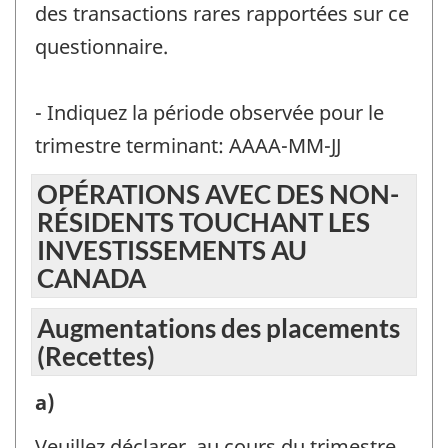
des transactions rares rapportées sur ce
questionnaire.
- Indiquez la période observée pour le
trimestre terminant: AAAA-MM-JJ
OPÉRATIONS AVEC DES NON-
RÉSIDENTS TOUCHANT LES
INVESTISSEMENTS AU
CANADA
Augmentations des placements
(Recettes)
Augmentations
a)
des
Veuillez déclarer, au cours du trimestre,