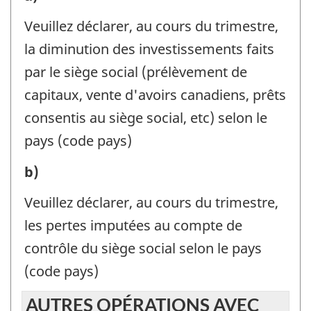
des
Veuillez déclarer, au cours du trimestre,
placements
la diminution des investissements faits
(Paiements)
par le siège social (prélèvement de
-
capitaux, vente d'avoirs canadiens, prêts
Identificateur
consentis au siège social, etc) selon le
de
pays (code pays)
question
Diminution
b)
:
des
Veuillez déclarer, au cours du trimestre,
placements
les pertes imputées au compte de
(Paiements)
contrôle du siège social selon le pays
-
(code pays)
Identificateur
AUTRES OPÉRATIONS AVEC
de