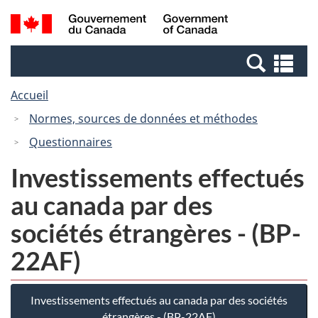
Passer
Passer
Recherche
/
au
à
et
Government
contenu
la
menus
of
Re
principal
version
Canada
et
HTML
Accueil
me
simplifiée
Normes, sources de données et méthodes
Questionnaires
Investissements effectués
au canada par des
sociétés étrangères - (BP-
22AF)
Investissements effectués au canada par des sociétés
étrangères - (BP-22AF)