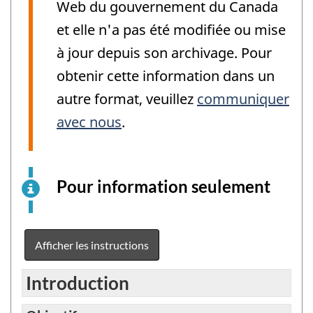
Web du gouvernement du Canada
et elle n'a pas été modifiée ou mise
à jour depuis son archivage. Pour
obtenir cette information dans un
autre format, veuillez
communiquer
avec nous
.
Pour information seulement
Ceci
est
un
exemp
Afficher les instructions
élect
du
Introduction
quest