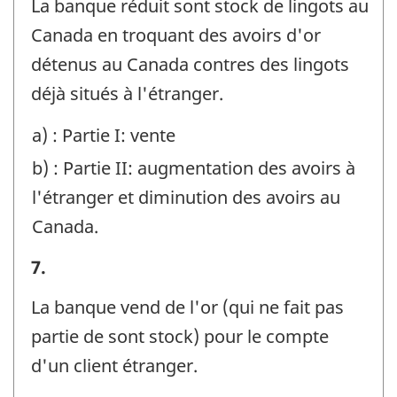
La banque réduit sont stock de lingots au
Identificateur
Canada en troquant des avoirs d'or
de
détenus au Canada contres des lingots
question
déjà situés à l'étranger.
:
a) : Partie I: vente
b) : Partie II: augmentation des avoirs à
l'étranger et diminution des avoirs au
Canada.
Exemples
7.
-
La banque vend de l'or (qui ne fait pas
Identificateur
partie de sont stock) pour le compte
de
d'un client étranger.
question