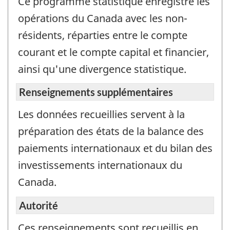
Ce programme statistique enregistre les
d’inf
seul
opérations du Canada avec les non-
et
résidents, réparties entre le compte
ne
courant et le compte capital et financier,
doit
ainsi qu'une divergence statistique.
pas
être
Renseignements supplémentaires
utilis
pour
Les données recueillies servent à la
répo
préparation des états de la balance des
à
paiements internationaux et du bilan des
l’enq
investissements internationaux du
Canada.
Autorité
Ces renseignements sont recueillis en