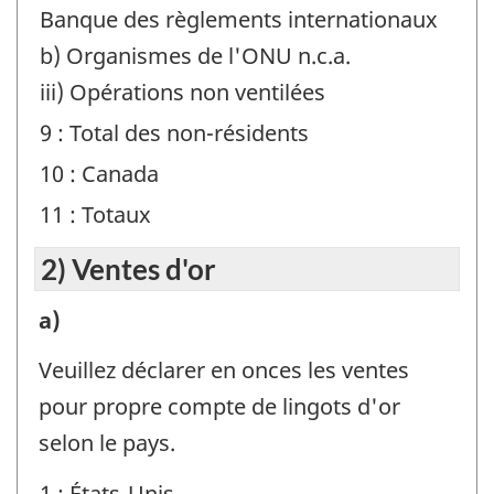
Banque des règlements internationaux
b) Organismes de l'ONU n.c.a.
iii) Opérations non ventilées
9 : Total des non-résidents
10 : Canada
11 : Totaux
2) Ventes d'or
2)
a)
Ventes
Veuillez déclarer en onces les ventes
d'or
pour propre compte de lingots d'or
-
selon le pays.
Identificateur
1 : États-Unis