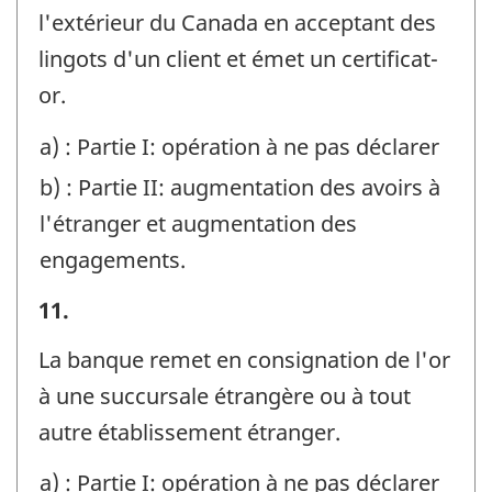
Identificateur
l'extérieur du Canada en acceptant des
de
lingots d'un client et émet un certificat-
question
or.
:
a) : Partie I: opération à ne pas déclarer
b) : Partie II: augmentation des avoirs à
l'étranger et augmentation des
engagements.
Exemples
11.
-
La banque remet en consignation de l'or
Identificateur
à une succursale étrangère ou à tout
de
autre établissement étranger.
question
a) : Partie I: opération à ne pas déclarer
: