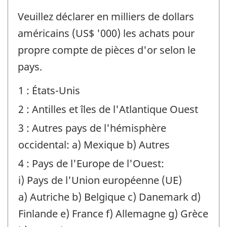
Achats
Veuillez déclarer en milliers de dollars
d'or
américains (US$ '000) les achats pour
-
propre compte de pièces d'or selon le
Identificateur
pays.
de
1 : États-Unis
question
2 : Antilles et îles de l'Atlantique Ouest
:
3 : Autres pays de l'hémisphère
occidental: a) Mexique b) Autres
4 : Pays de l'Europe de l'Ouest:
i) Pays de l'Union européenne (UE)
a) Autriche b) Belgique c) Danemark d)
Finlande e) France f) Allemagne g) Grèce