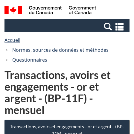
Passer
Passer
Recherche
/
au
à
et
Government
contenu
la
menus
of
Re
principal
version
Canada
et
HTML
Accueil
me
simplifiée
Normes, sources de données et méthodes
Questionnaires
Transactions, avoirs et
engagements - or et
argent - (BP-11F) -
mensuel
Transactions, avoirs et engagements - or et argent - (BP-
11F) - mensuel