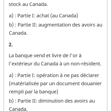
de
stock au Canada.
question
a) : Partie I: achat (au Canada)
:
b) : Partie II: augmentation des avoirs au
Canada.
Exemples
2.
-
La banque vend et livre de l'or à
Identificateur
l'extérieur du Canada à un non-résident.
de
a) : Partie I: opération à ne pas déclarer
question
(matérialisée par un document douanier
:
rempli par la banque)
b) : Partie II: diminution des avoirs au
Canada.