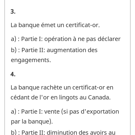
Exemples
3.
-
La banque émet un certificat-or.
Identificateur
a) : Partie I: opération à ne pas déclarer
de
b) : Partie II: augmentation des
question
engagements.
:
Exemples
4.
-
La banque rachète un certificat-or en
Identificateur
cédant de l'or en lingots au Canada.
de
a) : Partie I: vente (si pas d'exportation
question
par la banque).
:
b) : Partie II: diminution des avoirs au