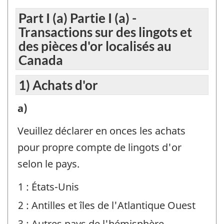
Part I (a) Partie I (a) -
Transactions sur des lingots et
des pièces d'or localisés au
Canada
1) Achats d'or
1)
a)
Achats
Veuillez déclarer en onces les achats
d'or
pour propre compte de lingots d'or
-
selon le pays.
Identificateur
1 : États-Unis
de
2 : Antilles et îles de l'Atlantique Ouest
question
:
3 : Autres pays de l'hémisphère