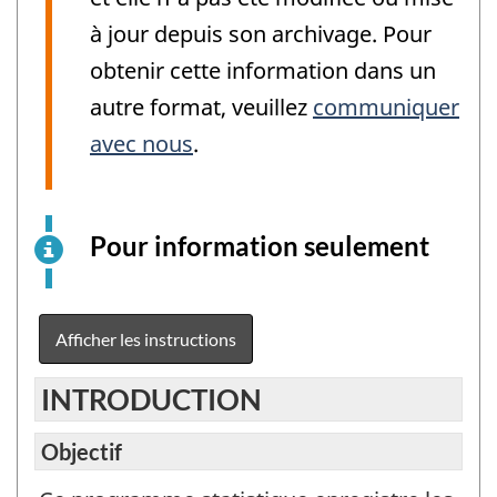
à jour depuis son archivage. Pour
obtenir cette information dans un
autre format, veuillez
communiquer
avec nous
.
Pour information seulement
Ceci
est
un
exemp
Afficher les instructions
élect
du
INTRODUCTION
quest
à
Objectif
titre