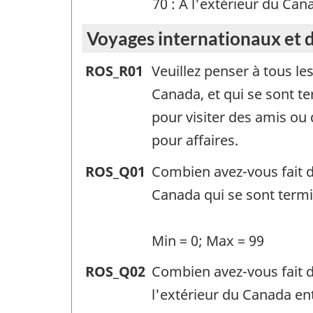
70 : À l'extérieur du Can
Voyages internationaux et 
Voyages
ROS_R01
Veuillez penser à tous les
internationaux
Canada, et qui se sont t
et
pour visiter des amis ou 
domestiques
pour affaires.
(ROS)
Voyages
ROS_Q01
Combien avez-vous fait de
-
internationaux
Canada qui se sont term
Identificateur
et
de
domestiques
Min = 0; Max = 99
question
(ROS)
Voyages
ROS_Q02
Combien avez-vous fait d
:
-
internationaux
l'extérieur du Canada e
Identificateur