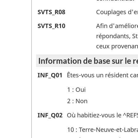
volontaire
Identificateur
type
-
de
(SVTS)
Enquêtes
SVTS_R08
Couplages d'e
de
volontaire
Identificateur
type
-
sociales
question
(SVTS)
Enquêtes
SVTS_R10
Afin d'amélior
de
volontaire
Identificateur
de
:
-
sociales
répondants, St
question
(SVTS)
de
type
Identificateur
de
ceux provenant
:
-
question
volontaire
de
type
Identificateur
Information de base sur le 
:
(SVTS)
question
volontaire
de
-
Information
INF_Q01
Êtes-vous un résident c
:
(SVTS)
question
Identificateur
de
-
1 : Oui
:
de
base
Identificateur
2 : Non
question
sur
de
:
Information
INF_Q02
Où habitiez-vous le ^R
le
question
de
répondant
:
10 : Terre-Neuve-et-Labr
base
(INF)