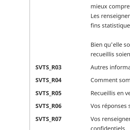
volontaire
type
mieux comprend
(SVTS)
volontaire
Les renseignem
-
(SVTS)
fins statistiqu
Identificateur
-
de
Identificateur
Bien qu'elle so
question
de
recueillis soie
:
question
Enquêtes
SVTS_R03
Autres inform
:
sociales
Enquêtes
SVTS_R04
Comment somme
de
sociales
Enquêtes
SVTS_R05
Recueillis en v
type
de
sociales
volontaire
Enquêtes
SVTS_R06
Vos réponses s
type
de
(SVTS)
sociales
volontaire
Enquêtes
SVTS_R07
Vos renseignem
type
-
de
(SVTS)
sociales
confidentiels.