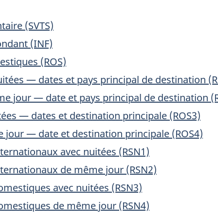
électronique
du
taire (SVTS)
questionnaire
ondant (INF)
à
titre
estiques (ROS)
d’information
itées — dates et pays principal de destination (
seulement
 jour — date et pays principal de destination 
et
ne
es — dates et destination principale (ROS3)
doit
our — date et destination principale (ROS4)
pas
être
ternationaux avec nuitées (RSN1)
utilisé
nternationaux de même jour (RSN2)
pour
répondre
omestiques avec nuitées (RSN3)
à
omestiques de même jour (RSN4)
l’enquête.