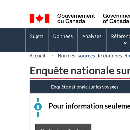
Sélection
de
la
langue
Menus
Sujets
Données
Analyses
Référen
des
sujets
Accueil
Normes, sources de données et
Enquête nationale sur
Enquête nationale sur les voyages
Pour information seulem