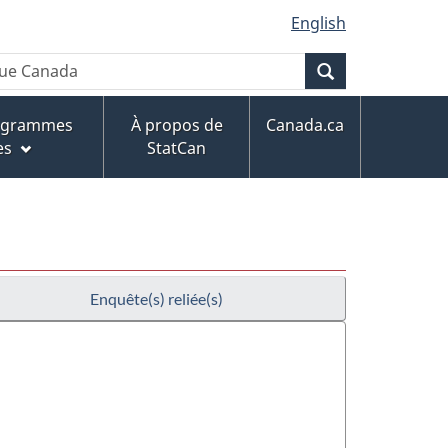
English
Recherche
rogrammes
À propos de
Canada.ca
es
StatCan
Enquête(s) reliée(s)