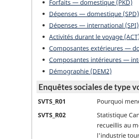
Forfaits — domestique (PKD)
Dépenses — domestique (SPD)
Dépenses — international (SPI)
Activités durant le voyage (ACT
Composantes extérieures — d
Composantes intérieures — inte
Démographie (DEM2)
Enquêtes sociales de type v
Enquêtes
SVTS_R01
Pourquoi meno
sociales
Enquêtes
SVTS_R02
Statistique Ca
de
sociales
recueillis au 
type
de
l'industrie to