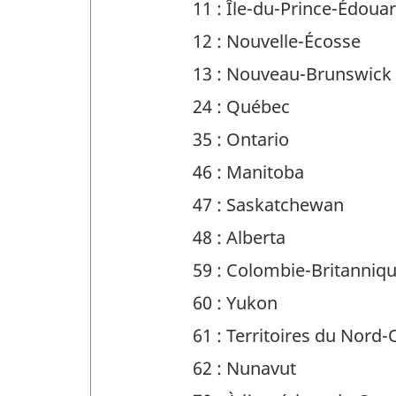
11 : Île-du-Prince-Édoua
sur
-
12 : Nouvelle-Écosse
le
Identificateur
13 : Nouveau-Brunswick
répondant
de
24 : Québec
(INF)
question
-
35 : Ontario
:
Identificateur
46 : Manitoba
de
47 : Saskatchewan
question
48 : Alberta
:
59 : Colombie-Britanniq
60 : Yukon
61 : Territoires du Nord
62 : Nunavut