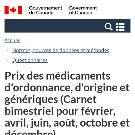
Passer
Passer
Recherche
/
au
à
et
Government
contenu
la
menus
of
Re
principal
version
Canada
et
HTML
Accueil
me
simplifiée
Normes, sources de données et méthodes
Questionnaires
Prix des médicaments
d'ordonnance, d'origine et
génériques (Carnet
bimestriel pour février,
avril, juin, août, octobre et
décembre)