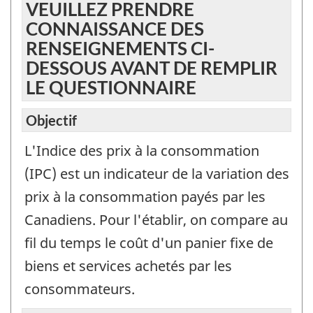
du
VEUILLEZ PRENDRE
quest
CONNAISSANCE DES
à
RENSEIGNEMENTS CI-
titre
DESSOUS AVANT DE REMPLIR
d’inf
LE QUESTIONNAIRE
seul
et
Objectif
ne
doit
L'Indice des prix à la consommation
pas
(IPC) est un indicateur de la variation des
être
prix à la consommation payés par les
utilis
Canadiens. Pour l'établir, on compare au
pour
répo
fil du temps le coût d'un panier fixe de
à
biens et services achetés par les
l’enq
consommateurs.