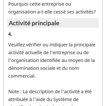
ressource
Pourquoi cette entreprise ou
-
organisation a-t-elle cessé ses activités?
Identificateur
Activité principale
de
Activité
4.
question
principale
:
Veuillez vérifier ou indiquer la principale
-
activité actuelle de l'entreprise ou de
Identificateur
l'organisation identifiée au moyen de la
de
dénomination sociale et du nom
question
commercial.
:
Note : La description de l'activité a été
attribuée à l'aide du Système de