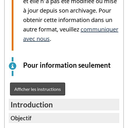
et elle n'a pas été modifiée ou mise
à jour depuis son archivage. Pour
obtenir cette information dans un
autre format, veuillez
communiquer
avec nous
.
Pour information seulement
Ceci
est
un
exemp
Afficher les instructions
élect
du
Introduction
quest
à
Objectif
titre