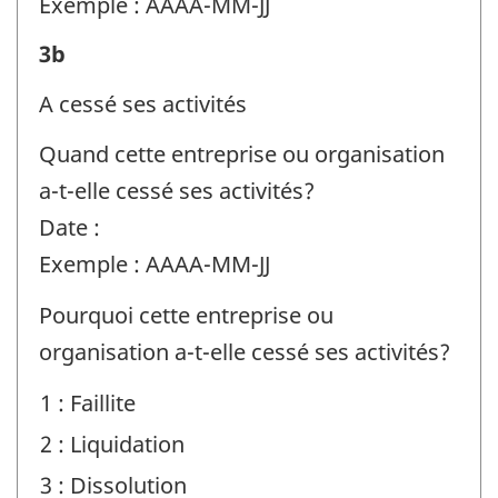
de
Exemple : AAAA-MM-JJ
question
Renseignements
3b
:
sur
A cessé ses activités
l'entreprise
Quand cette entreprise ou organisation
ou
a-t-elle cessé ses activités?
l'organisation
Date :
et
Exemple : AAAA-MM-JJ
la
personne-
Pourquoi cette entreprise ou
ressource
organisation a-t-elle cessé ses activités?
-
1 : Faillite
Identificateur
2 : Liquidation
de
3 : Dissolution
question