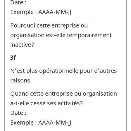
Identificateur
Date :
de
Exemple : AAAA-MM-JJ
question
Pourquoi cette entreprise ou
:
organisation est-elle temporairement
inactive?
Renseignements
3f
sur
N'est plus opérationnelle pour d'autres
l'entreprise
raisons
ou
Quand cette entreprise ou organisation
l'organisation
a-t-elle cessé ses activités?
et
Date :
la
Exemple : AAAA-MM-JJ
personne-