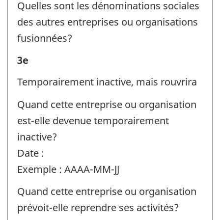
Quelles sont les dénominations sociales
:
des autres entreprises ou organisations
fusionnées?
Renseignements
3e
sur
Temporairement inactive, mais rouvrira
l'entreprise
Quand cette entreprise ou organisation
ou
est-elle devenue temporairement
l'organisation
inactive?
et
Date :
la
Exemple : AAAA-MM-JJ
personne-
ressource
Quand cette entreprise ou organisation
-
prévoit-elle reprendre ses activités?