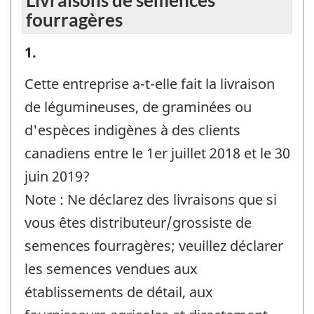
Livraisons de semences
:
fourragères
Livraisons
1.
de
Cette entreprise a-t-elle fait la livraison
semences
de légumineuses, de graminées ou
fourragères
d'espèces indigènes à des clients
-
canadiens entre le 1er juillet 2018 et le 30
Identificateur
juin 2019?
de
Note : Ne déclarez des livraisons que si
question
vous êtes distributeur/grossiste de
:
semences fourragères; veuillez déclarer
les semences vendues aux
établissements de détail, aux