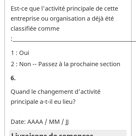
principale
Est-ce que l'activité principale de cette
-
entreprise ou organisation a déjà été
Identificateur
classifiée comme
de
:__________________________________________________
question
1 : Oui
:
2 : Non -- Passez à la prochaine section
Activité
6.
principale
Quand le changement d'activité
-
principale a-t-il eu lieu?
Identificateur
de
Date: AAAA / MM / JJ
question