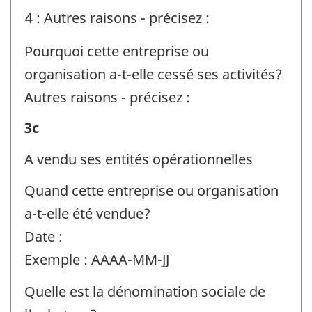
4 : Autres raisons - précisez :
:
Pourquoi cette entreprise ou
organisation a-t-elle cessé ses activités?
Autres raisons - précisez :
Renseignements
3c
sur
A vendu ses entités opérationnelles
l'entreprise
Quand cette entreprise ou organisation
ou
a-t-elle été vendue?
l'organisation
Date :
et
Exemple : AAAA-MM-JJ
la
personne-
Quelle est la dénomination sociale de
ressource