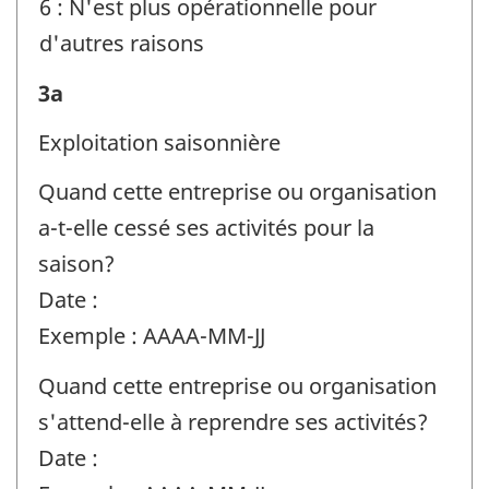
6 : N'est plus opérationnelle pour
d'autres raisons
Renseignements
3a
sur
Exploitation saisonnière
l'entreprise
Quand cette entreprise ou organisation
ou
a-t-elle cessé ses activités pour la
l'organisation
saison?
et
Date :
la
Exemple : AAAA-MM-JJ
personne-
ressource
Quand cette entreprise ou organisation
-
s'attend-elle à reprendre ses activités?
Identificateur
Date :