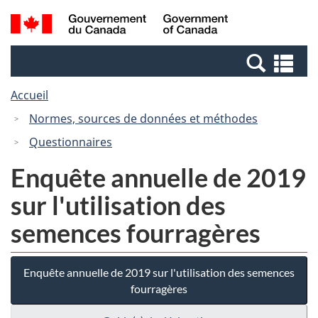
Passer
Passer
Recherche
/
au
à
et
Government
contenu
la
menus
of
Re
principal
version
Canada
et
HTML
Accueil
me
simplifiée
Normes, sources de données et méthodes
Questionnaires
Enquête annuelle de 2019
sur l'utilisation des
semences fourragères
Enquête annuelle de 2019 sur l'utilisation des semences
fourragères