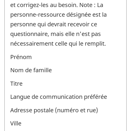
et
et corrigez-les au besoin. Note : La
la
personne-ressource désignée est la
personne-
personne qui devrait recevoir ce
ressource
questionnaire, mais elle n'est pas
-
nécessairement celle qui le remplit.
Identificateur
Prénom
de
question
Nom de famille
:
Titre
Langue de communication préférée
Adresse postale (numéro et rue)
Ville