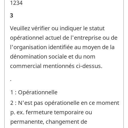
1234
Renseignements
3
sur
Veuillez vérifier ou indiquer le statut
l'entreprise
opérationnel actuel de l'entreprise ou de
ou
l'organisation identifiée au moyen de la
l'organisation
dénomination sociale et du nom
et
commercial mentionnés ci-dessus.
la
.
personne-
ressource
1 : Opérationnelle
-
2 : N'est pas opérationelle en ce moment
Identificateur
p. ex. fermeture temporaire ou
de
permanente, changement de