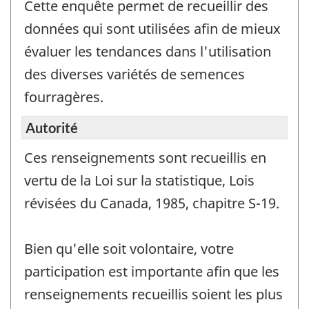
Cette enquête permet de recueillir des
d’inf
seul
données qui sont utilisées afin de mieux
et
évaluer les tendances dans l'utilisation
ne
des diverses variétés de semences
doit
fourragères.
pas
être
Autorité
utilis
pour
Ces renseignements sont recueillis en
répo
vertu de la Loi sur la statistique, Lois
à
révisées du Canada, 1985, chapitre S-19.
l’enq
Bien qu'elle soit volontaire, votre
participation est importante afin que les
renseignements recueillis soient les plus