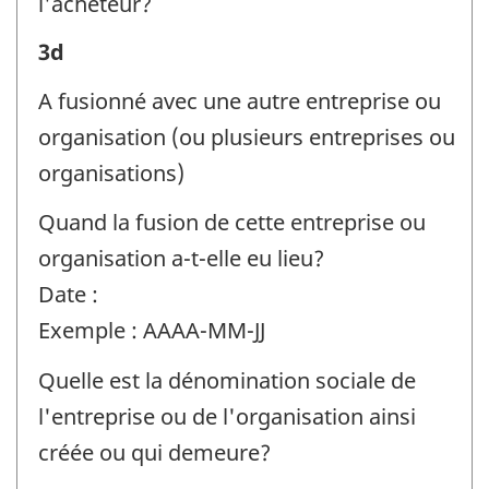
l'acheteur?
-
Renseignements
3d
Identificateur
sur
A fusionné avec une autre entreprise ou
de
l'entreprise
organisation (ou plusieurs entreprises ou
question
ou
organisations)
:
l'organisation
Quand la fusion de cette entreprise ou
et
organisation a-t-elle eu lieu?
la
Date :
personne-
Exemple : AAAA-MM-JJ
ressource
-
Quelle est la dénomination sociale de
Identificateur
l'entreprise ou de l'organisation ainsi
de
créée ou qui demeure?
question