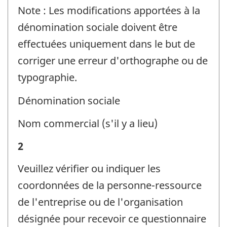
et
Note : Les modifications apportées à la
la
dénomination sociale doivent être
personne-
effectuées uniquement dans le but de
ressource
corriger une erreur d'orthographe ou de
-
typographie.
Identificateur
Dénomination sociale
de
question
Nom commercial (s'il y a lieu)
:
Renseignements
2
sur
Veuillez vérifier ou indiquer les
l'entreprise
coordonnées de la personne-ressource
ou
de l'entreprise ou de l'organisation
l'organisation
désignée pour recevoir ce questionnaire