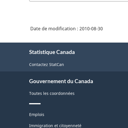
Date de modification :
2010-08-30
À
Statistique Canada
propos
de
Contactez StatCan
ce
site
Gouvernement du Canada
Toutes les coordonnées
Thèmes
Emplois
et
sujets
Immigration et citoyenneté