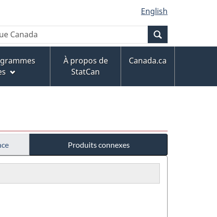
English
Recherche
rogrammes
À propos de
Canada.ca
es
StatCan
nce
Produits connexes