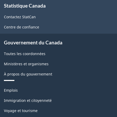
À
Statistique Canada
propos
de
Contactez StatCan
ce
site
Centre de confiance
Gouvernement du Canada
Toutes les coordonnées
Ministères et organismes
À propos du gouvernement
Thèmes
Emplois
et
sujets
Immigration et citoyenneté
Voyage et tourisme