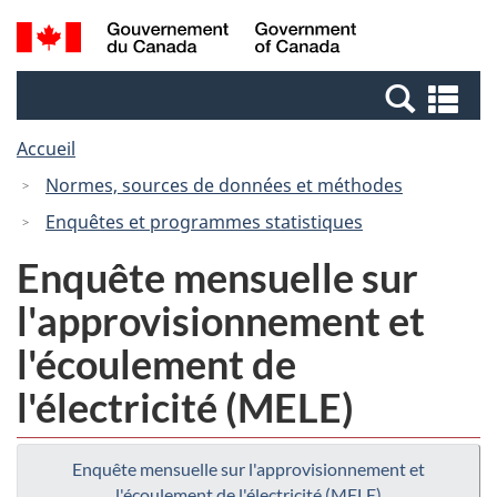
Passer
Passer
Recherche
/
au
à
et
Government
contenu
la
menus
of
Re
principal
version
Canada
et
HTML
Accueil
me
simplifiée
Normes, sources de données et méthodes
Enquêtes et programmes statistiques
Enquête mensuelle sur
l'approvisionnement et
l'écoulement de
l'électricité (MELE)
Enquête mensuelle sur l'approvisionnement et
l'écoulement de l'électricité (MELE)