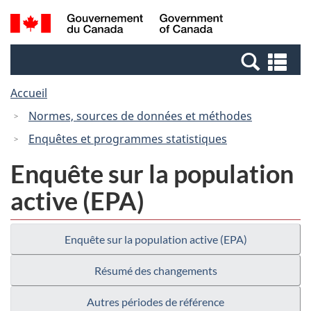
Passer
Passer
Recherche
/
au
à
et
Government
contenu
la
menus
of
Re
principal
version
Canada
et
HTML
Accueil
me
simplifiée
Normes, sources de données et méthodes
Enquêtes et programmes statistiques
Enquête sur la population
active (EPA)
Enquête sur la population active (EPA)
Résumé des changements
Autres périodes de référence