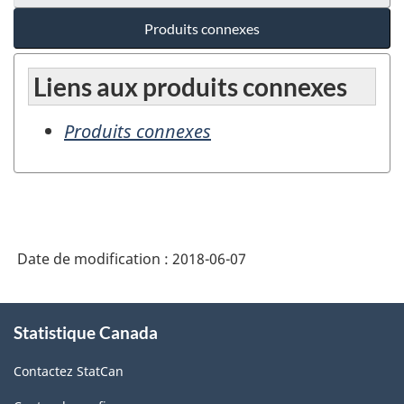
Produits connexes
Liens aux produits connexes
Produits connexes
Date de modification :
2018-06-07
À
Statistique Canada
propos
de
Contactez StatCan
ce
site