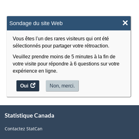
×
Sondage du site Web
Vous êtes l'un des rares visiteurs qui ont été
sélectionnés pour partager votre rétroaction.
Veuillez prendre moins de 5 minutes à la fin de
votre visite pour répondre à 6 questions sur votre
expérience en ligne.
Oui
accéder
Non, merci.
au
sondage.
À
Statistique Canada
propos
de
Contactez StatCan
ce
site