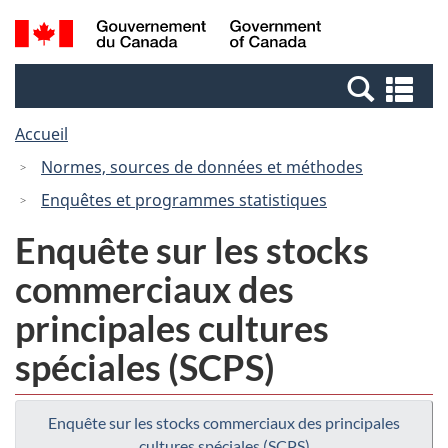
Passer
Passer
Passer
Recherche
/
au
au
à
et
Government
Gestionnaire
contenu
la
menus
of
Re
des
principal
version
Canada
et
Invitations
HTML
Accueil
me
simplifiée
Normes, sources de données et méthodes
Enquêtes et programmes statistiques
Enquête sur les stocks
commerciaux des
principales cultures
spéciales (SCPS)
Enquête sur les stocks commerciaux des principales
cultures spéciales (SCPS)