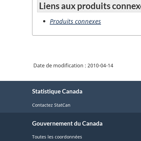
Liens aux produits connex
Produits connexes
Date de modification :
2010-04-14
À
Statistique Canada
propos
de
Contactez StatCan
ce
site
Gouvernement du Canada
Toutes les coordonnées