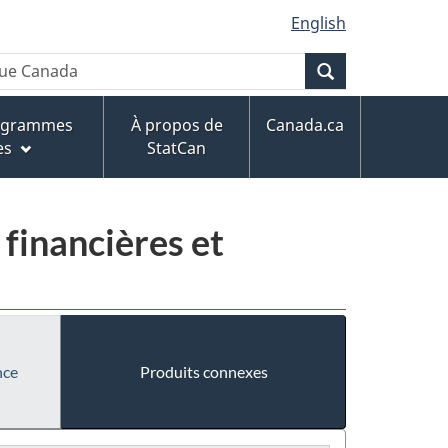
English
Recherche
rogrammes
À propos de
Canada.ca
es
StatCan
 financières et
nce
Produits connexes