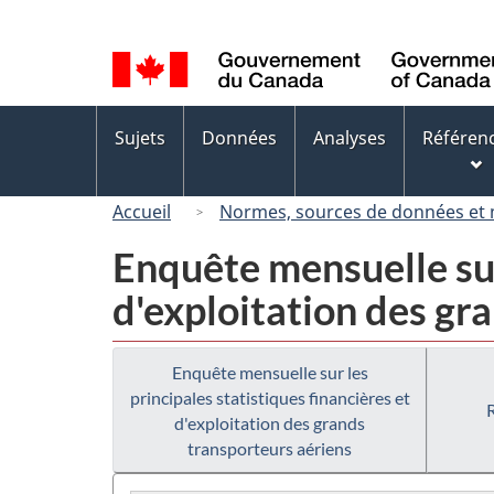
Sélection
de
la
langue
Menus
Sujets
Données
Analyses
Référen
des
sujets
Accueil
Normes, sources de données et
Enquête mensuelle sur 
d'exploitation des gr
Enquête mensuelle sur les
principales statistiques financières et
d'exploitation des grands
transporteurs aériens