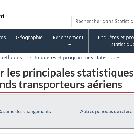
Passer
Passer
Passer
au
à
à
/
Recherche
Rechercher
contenu
« À
la
Government
dans
principal
propos
version
of
Statistique
de
HTML
ces
Géographie
Recensement
Enquêtes et p
Canada
Canada
ce
simplifiée
statistiqu
site »
 méthodes
Enquêtes et programmes statistiques
les principales statistiques
ands transporteurs aériens
Résumé des changements
Autres périodes de référe