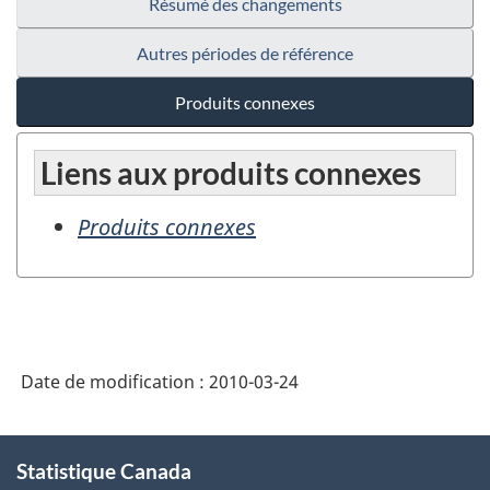
Résumé des changements
Autres périodes de référence
Produits connexes
Liens aux produits connexes
Produits connexes
Date de modification :
2010-03-24
À
Statistique Canada
propos