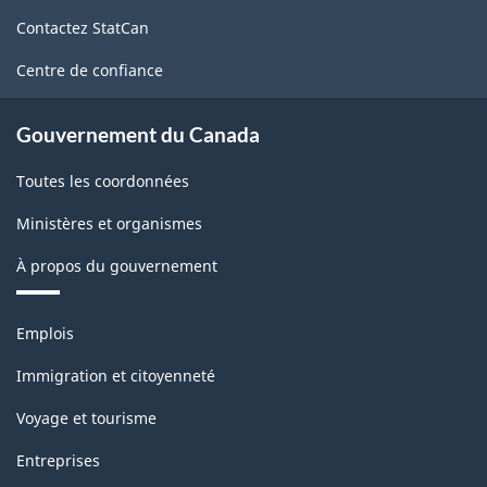
de
Contactez StatCan
ce
site
Centre de confiance
Gouvernement du Canada
Toutes les coordonnées
Ministères et organismes
À propos du gouvernement
Thèmes
Emplois
et
sujets
Immigration et citoyenneté
Voyage et tourisme
Entreprises