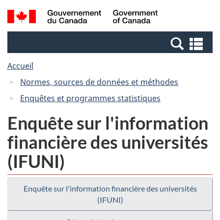
Passer
Passer
Recherche
/
au
à
et
Government
contenu
la
menus
of
Re
principal
version
Canada
et
HTML
Accueil
me
simplifiée
Normes, sources de données et méthodes
Enquêtes et programmes statistiques
Enquête sur l'information
financière des universités
(IFUNI)
Enquête sur l'information financière des universités
(IFUNI)