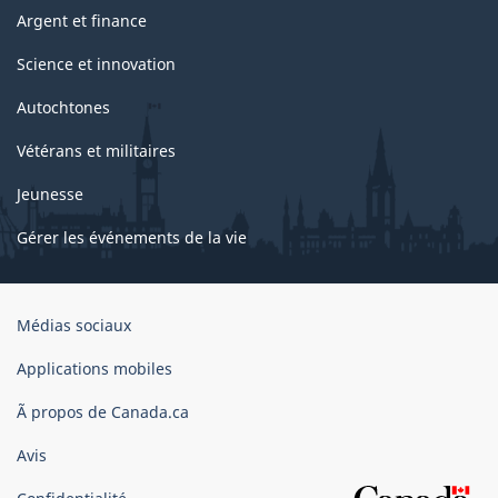
Argent et finance
Science et innovation
Autochtones
Vétérans et militaires
Jeunesse
Gérer les événements de la vie
Organisation
Médias sociaux
du
gouvernement
Applications mobiles
du
Ã propos de Canada.ca
Canada
Avis