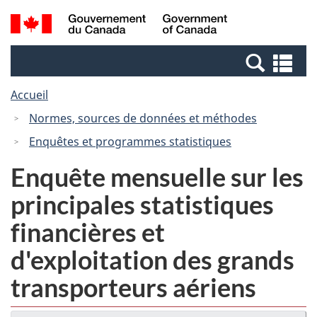
Passer
Passer
Recherche
/
au
à
et
Government
contenu
la
menus
of
Re
principal
version
Canada
et
HTML
Accueil
me
simplifiée
Normes, sources de données et méthodes
Enquêtes et programmes statistiques
Enquête mensuelle sur les
principales statistiques
financières et
d'exploitation des grands
transporteurs aériens