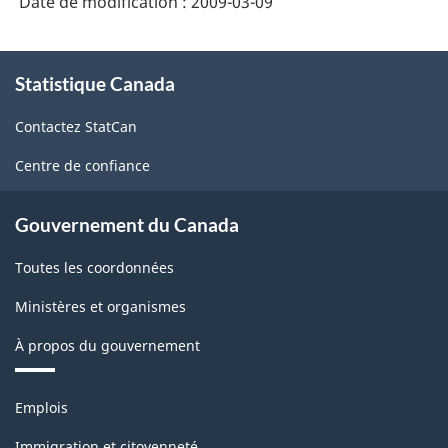
Date de modification :
2009-03-09
À
Statistique Canada
propos
de
Contactez StatCan
ce
site
Centre de confiance
Gouvernement du Canada
Toutes les coordonnées
Ministères et organismes
À propos du gouvernement
Thèmes
Emplois
et
sujets
Immigration et citoyenneté