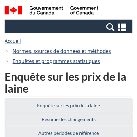
Passer
Passer
Recherche
/
au
à
et
Government
contenu
la
menus
of
Re
principal
version
Canada
et
HTML
Accueil
me
simplifiée
Normes, sources de données et méthodes
Enquêtes et programmes statistiques
Enquête sur les prix de la
laine
Enquête sur les prix de la laine
Résumé des changements
Autres périodes de référence