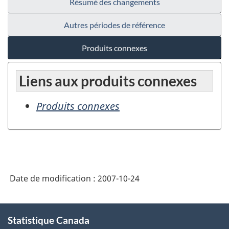
Résumé des changements
Autres périodes de référence
Produits connexes
Liens aux produits connexes
Produits connexes
Date de modification :
2007-10-24
À
Statistique Canada
propos