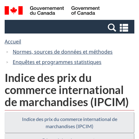
Passer
Passer
Recherche
/
au
à
et
Government
contenu
la
menus
of
Re
principal
version
Canada
et
HTML
Accueil
me
simplifiée
Normes, sources de données et méthodes
Enquêtes et programmes statistiques
Indice des prix du
commerce international
de marchandises (IPCIM)
Indice des prix du commerce international de
marchandises (IPCIM)