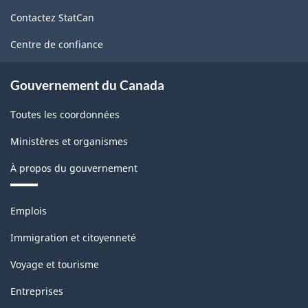
de
Contactez StatCan
ce
site
Centre de confiance
Gouvernement du Canada
Toutes les coordonnées
Ministères et organismes
À propos du gouvernement
Thèmes
Emplois
et
sujets
Immigration et citoyenneté
Voyage et tourisme
Entreprises