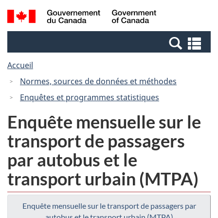
Passer
Passer
Recherche
/
au
à
et
Government
contenu
la
menus
of
Re
principal
version
Canada
et
HTML
Accueil
me
simplifiée
Normes, sources de données et méthodes
Enquêtes et programmes statistiques
Enquête mensuelle sur le
transport de passagers
par autobus et le
transport urbain (MTPA)
Enquête mensuelle sur le transport de passagers par
autobus et le transport urbain (MTPA)