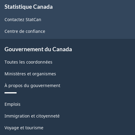
À
Statistique Canada
propos
de
Contactez StatCan
ce
site
Centre de confiance
Gouvernement du Canada
Toutes les coordonnées
Ministères et organismes
À propos du gouvernement
Thèmes
Emplois
et
sujets
Immigration et citoyenneté
Voyage et tourisme