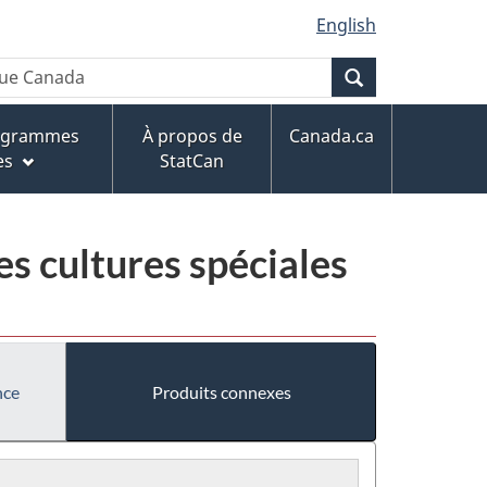
English
Recherche
rogrammes
À propos de
Canada.ca
es
StatCan
s cultures spéciales
nce
Produits connexes