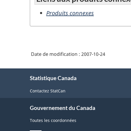
Produits connexes
Date de modification :
2007-10-24
À
Statistique Canada
propos
de
Contactez StatCan
ce
site
Gouvernement du Canada
Toutes les coordonnées