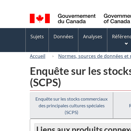
Sélection
de
la
langue
Menus
Sujets
Données
Analyses
Référen
des
sujets
Accueil
Normes, sources de données et
Enquête sur les stock
(SCPS)
Enquête sur les stocks commerciaux
des principales cultures spéciales
(SCPS)
Liens aux produits connex