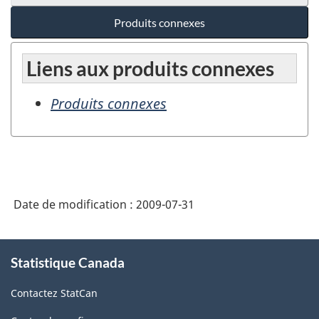
Produits connexes
Liens aux produits connexes
Produits connexes
Date de modification :
2009-07-31
À
Statistique Canada
propos
de
Contactez StatCan
ce
site