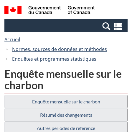
Passer
Passer
Recherche
/
au
à
et
Government
contenu
la
menus
of
Re
principal
version
Canada
et
HTML
Accueil
me
simplifiée
Normes, sources de données et méthodes
Enquêtes et programmes statistiques
Enquête mensuelle sur le
charbon
Enquête mensuelle sur le charbon
Résumé des changements
Autres périodes de référence