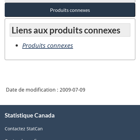
Produits connexes
Liens aux produits connexes
Produits connexes
Date de modification :
2009-07-09
À
Statistique Canada
propos
de
Contactez StatCan
ce
site