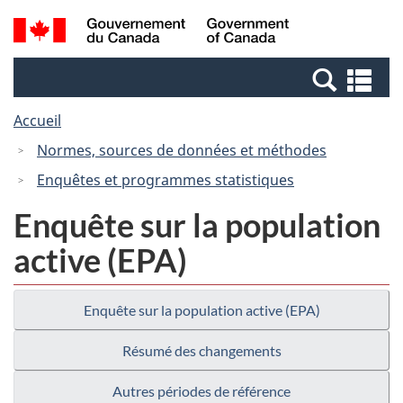
Passer
Passer
Recherche
/
au
à
et
Government
contenu
la
menus
of
Re
principal
version
Canada
et
HTML
Accueil
me
simplifiée
Normes, sources de données et méthodes
Enquêtes et programmes statistiques
Enquête sur la population
active (EPA)
Enquête sur la population active (EPA)
Résumé des changements
Autres périodes de référence