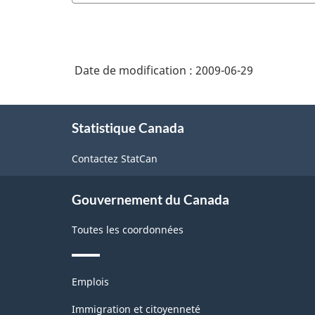
Date de modification :
2009-06-29
À
Statistique Canada
propos
de
Contactez StatCan
ce
site
Gouvernement du Canada
Toutes les coordonnées
Thèmes
Emplois
et
sujets
Immigration et citoyenneté