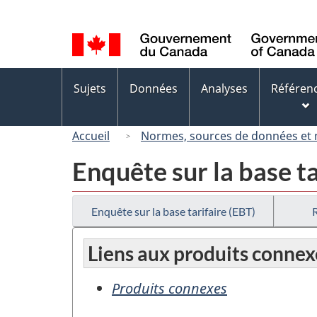
Sélection
de
la
langue
Menus
Sujets
Données
Analyses
Référen
des
sujets
Accueil
Normes, sources de données et
Enquête sur la base ta
Enquête sur la base tarifaire (EBT)
Liens aux produits connex
Produits connexes