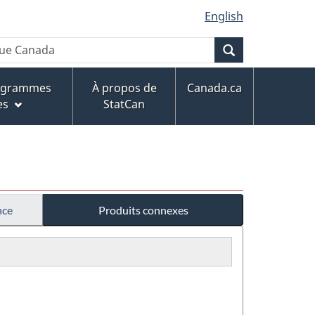
English
Recherche
rogrammes
À propos de
Canada.ca
es
StatCan
nce
Produits connexes