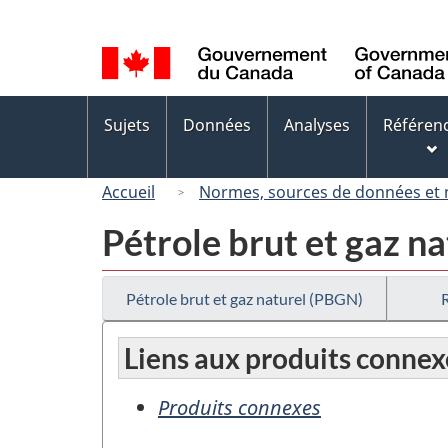
Sélection
de
la
langue
Menus
Sujets
Données
Analyses
Référen
des
sujets
Accueil
Normes, sources de données et
Pétrole brut et gaz n
Pétrole brut et gaz naturel (PBGN)
Liens aux produits connex
Produits connexes