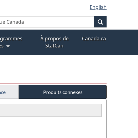
English
Recherche
rogrammes
À propos de
Canada.ca
es
StatCan
nce
Produits connexes