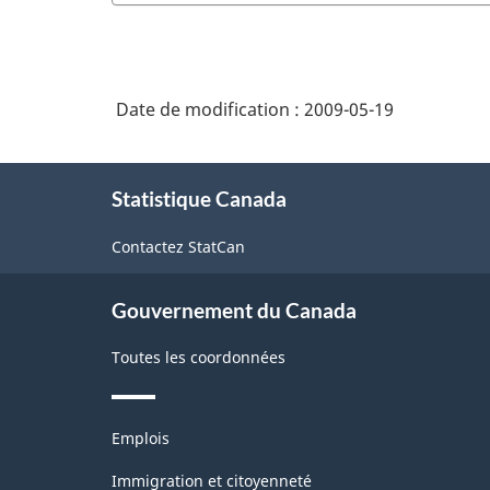
Date de modification :
2009-05-19
À
Statistique Canada
propos
de
Contactez StatCan
ce
site
Gouvernement du Canada
Toutes les coordonnées
Thèmes
Emplois
et
sujets
Immigration et citoyenneté