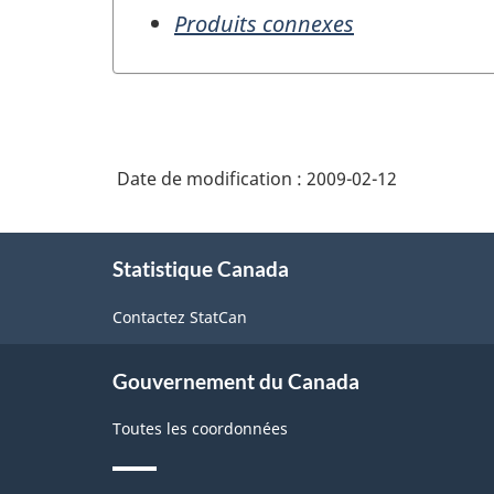
Produits connexes
Date de modification :
2009-02-12
À
Statistique Canada
propos
de
Contactez StatCan
ce
site
Gouvernement du Canada
Toutes les coordonnées