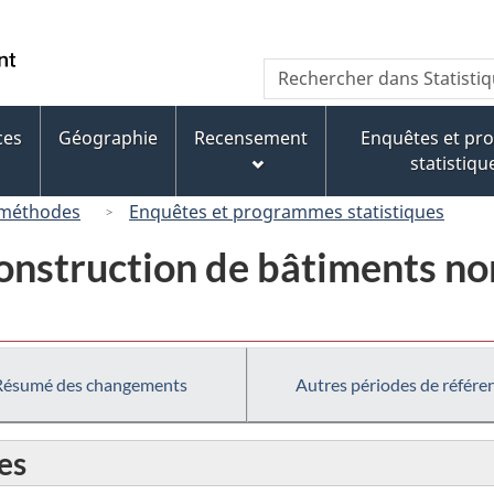
Passer
Passer
Passer
au
à
à
/
Recherche
Rechercher
contenu
« À
la
Government
dans
principal
propos
version
of
Statistique
de
HTML
ces
Géographie
Recensement
Enquêtes et p
Canada
Canada
ce
simplifiée
statistiqu
site »
 méthodes
Enquêtes et programmes statistiques
construction de bâtiments no
Résumé des changements
Autres périodes de référe
es