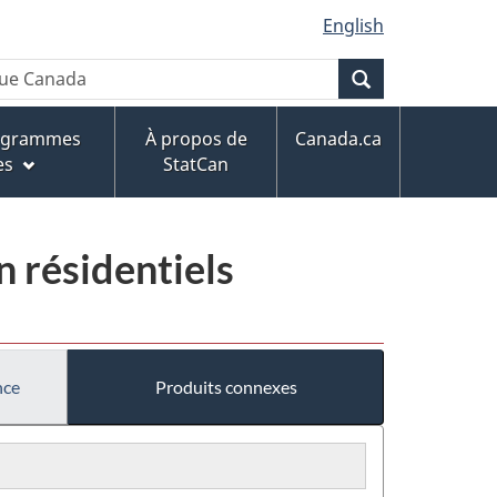
English
Recherche
rogrammes
À propos de
Canada.ca
es
StatCan
n résidentiels
nce
Produits connexes