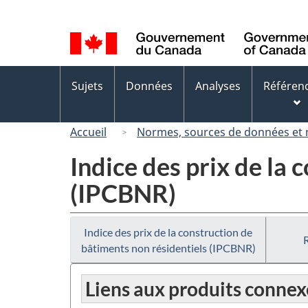
Sélection
de
la
langue
Menus
Sujets
Données
Analyses
Référen
des
sujets
Accueil
Normes, sources de données et
Indice des prix de la 
(IPCBNR)
Indice des prix de la construction de
bâtiments non résidentiels (IPCBNR)
Liens aux produits connex