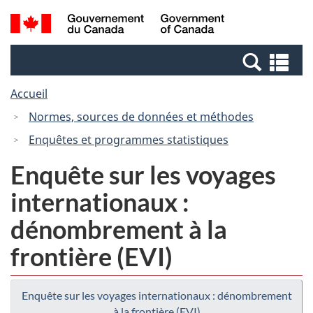
Passer
Passer
Recherche
/
au
à
et
Government
contenu
la
menus
of
Re
principal
version
Canada
et
HTML
Accueil
me
simplifiée
Normes, sources de données et méthodes
Enquêtes et programmes statistiques
Enquête sur les voyages
internationaux :
dénombrement à la
frontière (EVI)
Enquête sur les voyages internationaux : dénombrement
à la frontière (EVI)