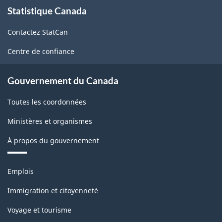
À
Statistique Canada
propos
de
Contactez StatCan
ce
site
Centre de confiance
Gouvernement du Canada
Toutes les coordonnées
Ministères et organismes
À propos du gouvernement
Thèmes
Emplois
et
sujets
Immigration et citoyenneté
Voyage et tourisme