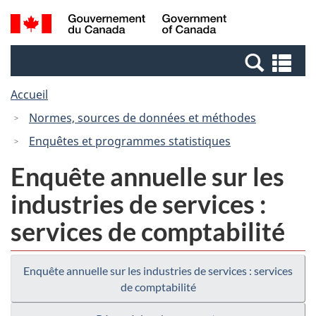
Passer
Passer
Recherche
/
au
à
et
Government
contenu
la
menus
of
Re
principal
version
Canada
et
HTML
Accueil
me
simplifiée
Normes, sources de données et méthodes
Enquêtes et programmes statistiques
Enquête annuelle sur les
industries de services :
services de comptabilité
Enquête annuelle sur les industries de services : services
de comptabilité