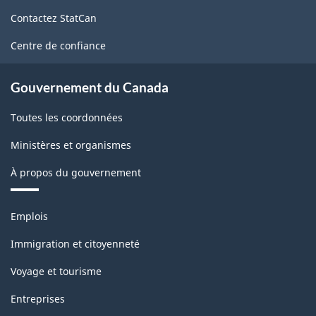
de
Contactez StatCan
ce
site
Centre de confiance
Gouvernement du Canada
Toutes les coordonnées
Ministères et organismes
À propos du gouvernement
Thèmes
Emplois
et
sujets
Immigration et citoyenneté
Voyage et tourisme
Entreprises