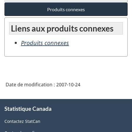
Produits connexes
Liens aux produits connexes
Produits connexes
Date de modification :
2007-10-24
À
Statistique Canada
propos
de
Contactez StatCan
ce
site