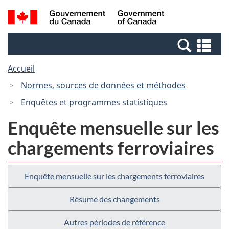
Passer
Passer
Recherche
/
au
à
et
Government
contenu
la
menus
of
Re
principal
version
Canada
et
HTML
Accueil
me
simplifiée
Normes, sources de données et méthodes
Enquêtes et programmes statistiques
Enquête mensuelle sur les
chargements ferroviaires
Enquête mensuelle sur les chargements ferroviaires
Résumé des changements
Autres périodes de référence