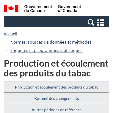
Passer
Passer
Recherche
/
au
à
et
Government
contenu
la
menus
of
Re
principal
version
Canada
et
HTML
Accueil
me
simplifiée
Normes, sources de données et méthodes
Enquêtes et programmes statistiques
Production et écoulement
des produits du tabac
Production et écoulement des produits du tabac
Résumé des changements
Autres périodes de référence