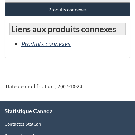
Produits connexes
Liens aux produits connexes
Produits connexes
Date de modification :
2007-10-24
À
Statistique Canada
propos
de
Contactez StatCan
ce
site