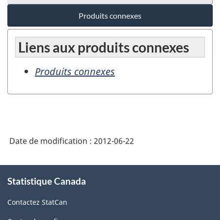
Produits connexes
Liens aux produits connexes
Produits connexes
Date de modification :
2012-06-22
À
Statistique Canada
propos
de
Contactez StatCan
ce
site