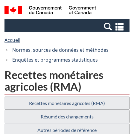
Passer
Passer
Recherche
/
au
à
et
Government
contenu
la
menus
of
Re
principal
version
Canada
et
HTML
Accueil
me
simplifiée
Normes, sources de données et méthodes
Enquêtes et programmes statistiques
Recettes monétaires
agricoles (RMA)
Recettes monétaires agricoles (RMA)
Résumé des changements
Autres périodes de référence