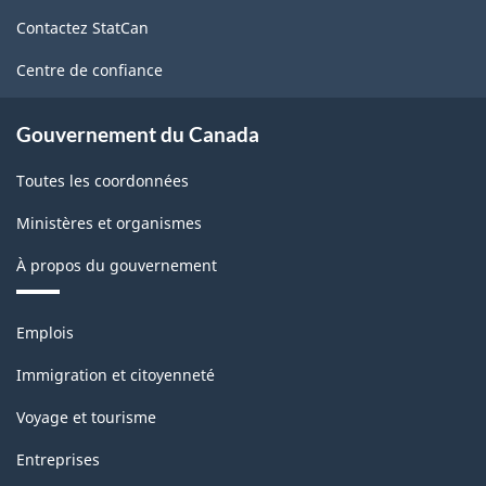
de
Contactez StatCan
ce
site
Centre de confiance
Gouvernement du Canada
Toutes les coordonnées
Ministères et organismes
À propos du gouvernement
Thèmes
Emplois
et
sujets
Immigration et citoyenneté
Voyage et tourisme
Entreprises