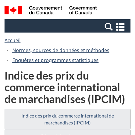
Passer
Passer
Recherche
/
au
à
et
Government
contenu
la
menus
of
Re
principal
version
Canada
et
HTML
Accueil
me
simplifiée
Normes, sources de données et méthodes
Enquêtes et programmes statistiques
Indice des prix du
commerce international
de marchandises (IPCIM)
Indice des prix du commerce international de
marchandises (IPCIM)