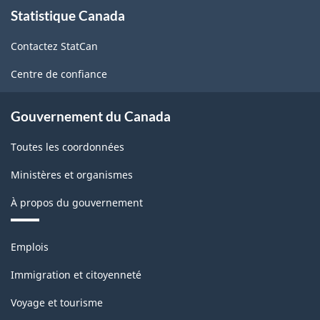
À
Statistique Canada
propos
de
Contactez StatCan
ce
site
Centre de confiance
Gouvernement du Canada
Toutes les coordonnées
Ministères et organismes
À propos du gouvernement
Thèmes
Emplois
et
sujets
Immigration et citoyenneté
Voyage et tourisme