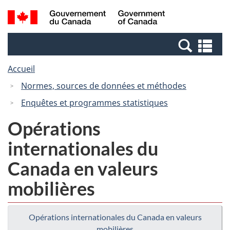
Passer
Passer
Recherche
/
au
à
et
Government
contenu
la
menus
of
Re
principal
version
Canada
et
HTML
Accueil
me
simplifiée
Normes, sources de données et méthodes
Enquêtes et programmes statistiques
Opérations
internationales du
Canada en valeurs
mobilières
Opérations internationales du Canada en valeurs
mobilières