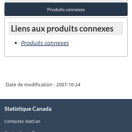
Produits connexes
Liens aux produits connexes
Produits connexes
Date de modification :
2007-10-24
À
Statistique Canada
propos
de
Contactez StatCan
ce
site