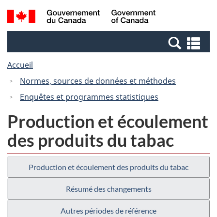
Passer
Passer
Recherche
/
au
à
et
Government
contenu
la
menus
of
Re
principal
version
Canada
et
HTML
Accueil
me
simplifiée
Normes, sources de données et méthodes
Enquêtes et programmes statistiques
Production et écoulement
des produits du tabac
Production et écoulement des produits du tabac
Résumé des changements
Autres périodes de référence