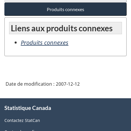
Produits connexes
Liens aux produits connexes
Produits connexes
Date de modification :
2007-12-12
À
Statistique Canada
propos
de
Contactez StatCan
ce
site