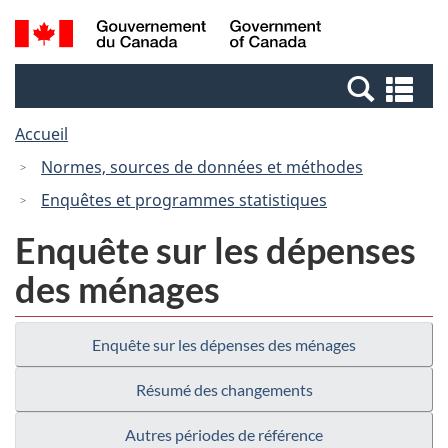
Passer
Passer
Recherche
/
au
à
et
Government
contenu
la
menus
of
Re
principal
version
Canada
et
HTML
Accueil
me
simplifiée
Normes, sources de données et méthodes
Enquêtes et programmes statistiques
Enquête sur les dépenses
des ménages
Enquête sur les dépenses des ménages
Résumé des changements
Autres périodes de référence