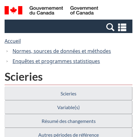
Passer
Passer
Recherche
/
au
à
et
Government
contenu
la
menus
of
Re
principal
version
Canada
et
HTML
Accueil
me
simplifiée
Normes, sources de données et méthodes
Enquêtes et programmes statistiques
Scieries
Scieries
Variable(s)
Résumé des changements
Autres périodes de référence