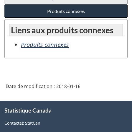
Produits connexes
Liens aux produits connexes
Produits connexes
Date de modification :
2018-01-16
À
Statistique Canada
propos
de
Contactez StatCan
ce